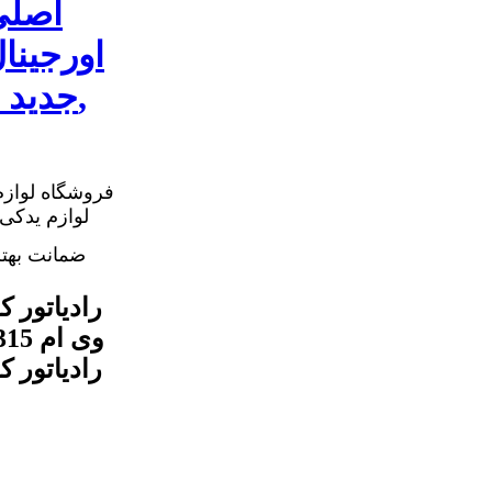
315 جدید رادیاتور کولر 315 MVM جدید,
فروشگاه لوازم
ضمانت بهت