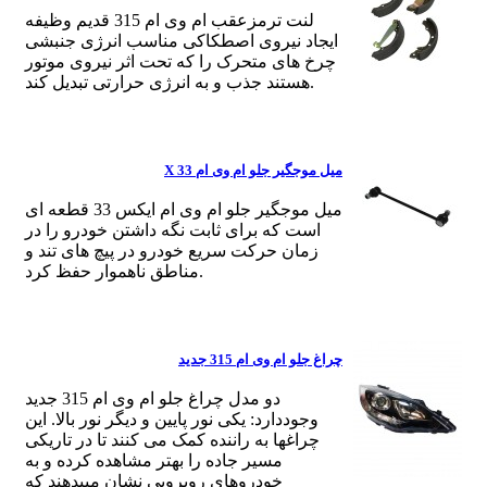
لنت ترمزعقب ام وی ام 315 قدیم وظیفه
ایجاد نیروی اصطکاکی مناسب انرژی جنبشی
چرخ های متحرک را که تحت اثر نیروی موتور
هستند جذب و به انرژی حرارتی تبدیل کند.
میل موجگیر جلو ام وی ام X 33
میل موجگیر جلو ام وی ام ایکس 33 قطعه ای
است که برای ثابت نگه داشتن خودرو را در
زمان حرکت سریع خودرو در پیچ های تند و
مناطق ناهموار حفظ کرد.
چراغ جلو ام وی ام 315 جدید
دو مدل چراغ جلو ام وی ام 315 جدید
وجوددارد: یکی نور پایین و دیگر نور بالا. این
چراغها به راننده کمک می کنند تا در تاریکی
مسیر جاده را بهتر مشاهده کرده و به
خودروهای روبرویی نشان میبدهند که