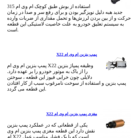
استفاده از بوش طبق کوچک ام وی ام 315
جدید هبه دلیل نویزگیر بودن و برای رفع سر و صدا در زمان
حرکت و از بین بردن لرزش‌ها و تحمل مقداری از ضربات وارده
به سیستم تعلیق خودرو به علت خاصیت لاستیکی این قطعه
است.
پمپ بنزین ام وی ام X22
پمپ بنزین ام وی ام X22 وظیفه پمپاژ بنزین
را از باک به موتور خودرو را بر عهده دارد.
دلایلی چون خرابی فیوز این قطعه ، سوختن
پمپ بنزین و استفاده از سوخت نامرغوب سبب از کار افتادن
این قطعه می گردد.
مغزی پمپ بنزین ام وی ام X22
یکی از قطعاتی که در عملکرد پمپ بنزین
نقش دارد این قطعه مغزی پمپ بنزین ام وی
ام X22 است که با یک فشار مناسب عمل