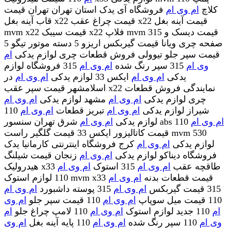
کلاچ
ام وی ام
فروشگاه آی یدک استان تهران تهران قیمت
قاب آینه بغل x22 قیمت چراغ عقب x22 قیمت آینه بغل
mvm x22 قیمت سیبک x22 فلاپ mvm 315 قیمت دیسک و
صفحه چری ویانا قیمت گیربکس اریزو 5 دسته موتور تیگو 5
قیمت سپر جلو تیوولی فروش قطعات چری لوازم یدکی
ام
وی ام
315 سپر رنگ شده
ام وی ام
315 فروشگاه لوازم
یدکی
ام وی ام
ایکس 33 لوازم یدکی
ام وی ام
در
اسلامشهر قیمت سپر عقب x22 نمایندگی فروش قطعات
چری لوازم یدکی
ام وی ام
مشهد لوازم یدکی
ام وی ام
شیراز لوازم یدکی
ام وی ام
تبریز قطعات
ام وی ام
110
ام وی ام
110
شرق تهران سنسور abs
لوازم یدکی
ام وی ام
قیمت کاتالیزور ایکس 33 قیمت گلگیر راست mvm 530
لوازم یدکی
ام وی ام
کرج فروشگاه اینترنتی کارمانیا یدک
فروشگاه دیناکو لوازم یدکی
ام وی ام
زنجان قیمت شیلنگ
هیدرولیک x33 طاقچه عقب
ام وی ام
315 استوک
ام وی ام
110 لوازم استوک mvm x33 قیمت قطعات بدنه
ام وی ام
315 قیمت گیربکس
ام وی ام
315 پوسته داشبورد
ام وی ام
110 قیمت میل سوپاپ
ام وی ام
110 قیمت سپر جلو
ام وی
ام
110 جدید لوازم استوک
ام وی ام
110 لامپ چراغ جلو
ام
وی ام
110 سپر رنگ شده
ام وی ام
110 پایه آینه بغل
ام وی