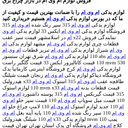
فروش لوازم ام وی ام در بازار چراغ برق
لوازم یدکی
ام وی ام
را با ضمانت بهترین قیمت و کیفیت از
ما که در بورس لوازم یدکی
ام وی ام
هستیم خریداری کنید
لوازم یدکی
ام وی ام
315 سپر رنگ شده
ام وی ام
315
فروشگاه لوازم یدکی
ام وی ام
ایکس 33 لوازم یدکی
ام وی
ام
در اسلامشهر قیمت سپر عقب x22 نمایندگی فروش
قطعات چری لوازم یدکی
ام وی ام
مشهد لوازم یدکی
ام
وی ام
شیراز لوازم یدکی
ام وی ام
تبریز قطعات
ام وی ام
ام وی ام
شرق تهران سنسور abs
110 لوازم یدکی
ام وی ام
110 قیمت کاتالیزور ایکس 33 قیمت گلگیر راست mvm 530
لوازم یدکی
ام وی ام
کرج فروشگاه اینترنتی کارمانیا یدک
فروشگاه دیناکو لوازم یدکی
ام وی ام
زنجان قیمت شیلنگ
هیدرولیک x33 طاقچه عقب
ام وی ام
315 استوک
ام وی ام
110 لوازم استوک mvm x33 قیمت قطعات بدنه
ام وی ام
315 قیمت گیربکس
ام وی ام
315 پوسته داشبورد
ام وی ام
110 قیمت میل سوپاپ
ام وی ام
110 قیمت سپر جلو
ام وی
ام
110 جدید لوازم استوک
ام وی ام
110 لامپ چراغ جلو
ام
وی ام
110 سپر رنگ شده
ام وی ام
110 پایه آینه بغل
ام وی
ام
110 شیلنگ هیدرولیک x33 لوازم یدکی mvm 110 پمپ
کلاچ
ام وی ام
فروشگاه آی یدک استان تهران تهران قیمت