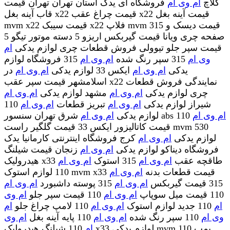
کلاچ
ام وی ام
فروشگاه آی یدک استان تهران تهران قیمت
قاب آینه بغل x22 قیمت چراغ عقب x22 قیمت آینه بغل
mvm x22 قیمت سیبک x22 فلاپ mvm 315 قیمت دیسک و
صفحه چری ویانا قیمت گیربکس اریزو 5 دسته موتور تیگو 5
قیمت سپر جلو تیوولی فروش قطعات چری لوازم یدکی
ام
وی ام
315 سپر رنگ شده
ام وی ام
315 فروشگاه لوازم
یدکی
ام وی ام
ایکس 33 لوازم یدکی
ام وی ام
در
اسلامشهر قیمت سپر عقب x22 نمایندگی فروش قطعات
چری لوازم یدکی
ام وی ام
مشهد لوازم یدکی
ام وی ام
شیراز لوازم یدکی
ام وی ام
تبریز قطعات
ام وی ام
110
ام وی ام
110
شرق تهران سنسور abs
لوازم یدکی
ام وی ام
قیمت کاتالیزور ایکس 33 قیمت گلگیر راست mvm 530
لوازم یدکی
ام وی ام
کرج فروشگاه اینترنتی کارمانیا یدک
فروشگاه دیناکو لوازم یدکی
ام وی ام
زنجان قیمت شیلنگ
هیدرولیک x33 طاقچه عقب
ام وی ام
315 استوک
ام وی ام
110 لوازم استوک mvm x33 قیمت قطعات بدنه
ام وی ام
315 قیمت گیربکس
ام وی ام
315 پوسته داشبورد
ام وی ام
110 قیمت میل سوپاپ
ام وی ام
110 قیمت سپر جلو
ام وی
ام
110 جدید لوازم استوک
ام وی ام
110 لامپ چراغ جلو
ام
وی ام
110 سپر رنگ شده
ام وی ام
110 پایه آینه بغل
ام وی
ام
110 شیلنگ هیدرولیک x33 لوازم یدکی mvm 110 پمپ