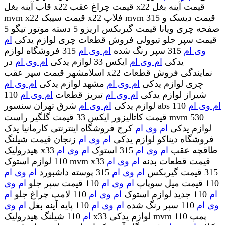
قاب آینه بغل x22 قیمت چراغ عقب x22 قیمت آینه بغل
mvm x22 قیمت سیبک x22 فلاپ mvm 315 قیمت دیسک و
صفحه چری ویانا قیمت گیربکس اریزو 5 دسته موتور تیگو 5
قیمت سپر جلو تیوولی فروش قطعات چری لوازم یدکی
ام
وی ام
315 سپر رنگ شده
ام وی ام
315 فروشگاه لوازم
یدکی
ام وی ام
ایکس 33 لوازم یدکی
ام وی ام
در
اسلامشهر قیمت سپر عقب x22 نمایندگی فروش قطعات
چری لوازم یدکی
ام وی ام
مشهد لوازم یدکی
ام وی ام
شیراز لوازم یدکی
ام وی ام
تبریز قطعات
ام وی ام
110
ام وی ام
110
شرق تهران سنسور abs
لوازم یدکی
ام وی ام
قیمت کاتالیزور ایکس 33 قیمت گلگیر راست mvm 530
لوازم یدکی
ام وی ام
کرج فروشگاه اینترنتی کارمانیا یدک
فروشگاه دیناکو لوازم یدکی
ام وی ام
زنجان قیمت شیلنگ
هیدرولیک x33 طاقچه عقب
ام وی ام
315 استوک
ام وی ام
110 لوازم استوک mvm x33 قیمت قطعات بدنه
ام وی ام
315 قیمت گیربکس
ام وی ام
315 پوسته داشبورد
ام وی ام
110 قیمت میل سوپاپ
ام وی ام
110 قیمت سپر جلو
ام وی
ام
110 جدید لوازم استوک
ام وی ام
110 لامپ چراغ جلو
ام
وی ام
110 سپر رنگ شده
ام وی ام
110 پایه آینه بغل
ام وی
ام
110 شیلنگ هیدرولیک x33 لوازم یدکی mvm 110 پمپ