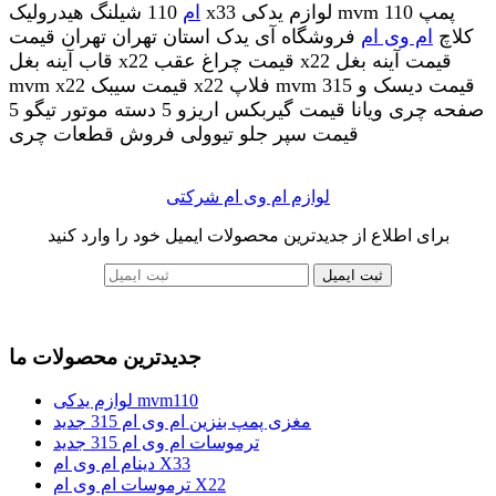
ام
110 شیلنگ هیدرولیک x33 لوازم یدکی mvm 110 پمپ
کلاچ
ام وی ام
فروشگاه آی یدک استان تهران تهران قیمت
قاب آینه بغل x22 قیمت چراغ عقب x22 قیمت آینه بغل
mvm x22 قیمت سیبک x22 فلاپ mvm 315 قیمت دیسک و
صفحه چری ویانا قیمت گیربکس اریزو 5 دسته موتور تیگو 5
قیمت سپر جلو تیوولی فروش قطعات چری
لوازم ام وی ام شرکتی
برای اطلاع از جدیدترین محصولات ایمیل خود را وارد کنید
ثبت ایمیل
جدیدترین محصولات ما
لوازم یدکی mvm110
مغزی پمپ بنزین ام وی ام 315 جدید
ترموسات ام وی ام 315 جدید
دینام ام وی ام X33
ترموسات ام وی ام X22