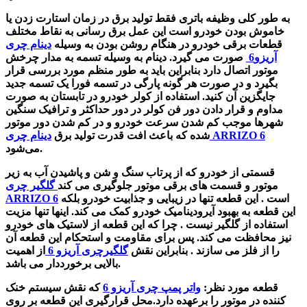
به طور کلی وظیفه باتری فقط تولید برق در زمان استارت زدن یا
خاموش بودن خودرو است این عمل برق رسانی به نقاط مختلف
قطعات برقی خودرو در هنگام روشن بودن به وسیله
دینام چری
آریزو6
صورت می گیرد.
دینام به وسیله تسمه به مدار چرخش
موتور اتصال دارد بنابراین باید به طور منظم مورد بررسی قرار
بگیرد و در صورت هر گونه پارگی در تسمه فورا یک تسمه جدید
جایگزین آن کنید.
استفاده از کولر خودرو در تابستان به صورت
مداوم و قرار دادن دور فن کولر در دور حداکثر و ترافیک سنگین
شهرها موجب کم شدن سرعت خودرو و در کم شدن دور موتور
دینام چری ARRIZO 6
شده که باعث افت قدرت تولید برق
می‌شود.
قسمتی از خودرو که از پرتاب سنگ و شن و پاشیدن آب به زیر
موتور و قسمت های برقی موتور جلوگیری می کند
گلگیر چری
است . این قطعه تنها در زیبایی و جذابیت خودرو بلکه
ARRIZO 6
این قطعه به بهبود آیرودینامیک خودرو کمک می کند. اینها تنها مزیت
استفاده از گلگیر نیست . چرا که این قطعه از لاستیک های خودرو
نیز محافظت می کند. پس برای مقاومت و استحکام این قطعه آن
را از فلز می سازند . بنابراین نقش
گلگیرچری آریزو 6
از اهمیت
بالایی برخورددار می باشد.
قطعه مورد نظر:
واتر پمپ چری آریزو 6
که نقش سیستم خنک
کننده در موتور را برعهده دارد.محل قرارگیری این قطعه
بر روی