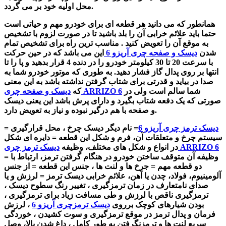
محل اولیه خود بر می گردد.
همانطور که می دانید هر قطعه ای برای خودرو مهم و حیاتی است
حتما باید علائم خرابی آن را بلد باشید تا در صورت لزوم با تشخیص
به موقع آن را تعویض کنید . مناسب ترین راه برای تشخیص تمام
شدن
دیسک و صفحه چری آریزو 6
این می باشد که در حین حرکت
با سرعت 20 تا 30 کیلومتر خودرو را در دنده 4 قرار بدهید و پا را تا
انتها بر روی پدال گاز فشار دهید. به طوری که موتور خودرو شما به
صدا در بیاید و قدرتی برای شتاب گرفتن نداشته باشد به این معنی
شما سالم است ولی در
دیسک و صفحه چری ARRIZO 6
که
صورتی که یک دفعه شتاب بگیرد و دارای پرش باشد این یعنی دیسک
و صفحه با هم درگیر نبوده و نیاز به تعویض دارد.
دیسک ترمز چری آریزو 6
= نام دیگر دیسک چرخ ، محل قرارگیری =
سیستم چرخ و متعلقات آن، فرم و شکل این قطعه =
دایره ای شکل
دیسک ترمز چری ARRIZO 6
در انواع و شکل های مختلف، وظیفه
وظیفه آن متوقف ساختن خودرو در هنگام گرفتن ترمز، ارتباط با
=
دو قطعه مهم = جرخ ها و لنت ها ، جنس این قطعه =
از جنس
آلومینیوم، فولاد، چدن یا آهن،
علائم خرابی دیسک ترمز =
لرزش و یا
صدای نامتعارف در زمان ترمزگیری ، تغییر رنگ سطوح دیسک ،
ترمزگیری ناقص با لرزش و طی مسافت زیاد برای ترمزگیری ،
بودن شیارهای کوچک برروی
دیسک ترمزچری آریزو 6
، لرزش
فرمان و پدال ترمز در موقع ترمزگیری و سوت کشیدن ، خوردگی
سریع لنت ها و ترمزنگرفتن به طور کامل ، داغ شدن بالا، وصل