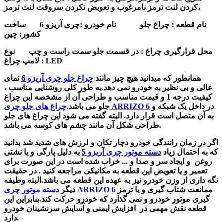
کردن لنت ترمز نامرغوب و تعویض نکردن سروقت لنت ترمز،
نام قطعه : چراغ جلو نام خودرو :چری آریزو 6 ساخت
کشور: چین
محل قرارگیری چراغ : در قسمت جلو سمت راست و چپ نوع
لامپ چراغ : LED
همانطور که میدانید هیچ چیز مانند
چراغ جلو چری آریزو 6
نمای
عالی و بی نظیر به خودرو نمی دهد.به طور کلی روشنایی مناسب ،
کیفیت درجه 1 و قیمت مناسب و طراحی آن از مشخصه این چراغ
در داخل یک شبکه و
چراغ های جلو چری ARRIZO 6
جلو می باشد.
به آن متصل است قرار دارد. البته گفته می شود این چراغ های جلو
طراحی شکل آن مانند چشم های کوسه می باشد.
اگر در زمان رانندگی خودرو دچار تکان و لرزش های شدید شد بدانید
که به احتمال زیاد
دسته موتور چری آریزو 5
به دلیل پارگی و یا نشتی
روغن و ایجاد سر و صدا و ... خراب شده است در این صورت برای
تعمیر و یا تعویض این قطعه به مکانیکی مراجعه کنید . در حقیقت
نگه داری از وزن خودرو نیز به عهده این قطعه می باشد.البته وظیفه
ممانعت شتاب گیری و یا ترمز
دسته موتور چری ARRIZO 6
دیگر
گیری موتور خودرو و نمی گذارد که خودرو حرکت کند.بنابراین این
قطعه نقش مهمی در
افزایش ایمنی و آسایش سرنشینان خودرو
دارد.