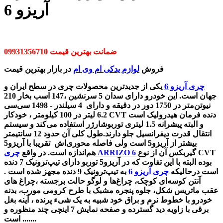
آریزو 6
ضمانت بهترین قیمت 09931356710
فروش
لوازم یدکی ام وی ام
در بازار بهترین قیمت
چری آریزو 6
یکی از جدیدترین محصولات چری در سطح ایران و
جهان است. این خودرو دارای سدان 5 سرنشین ،147 اسب بخار 210
نیوتن‌متر در 1750 دور در دقیقه و دارای 4 سیلندر - 1498 سی‌سی
6.2 لیتر در 100 کیلومتر ،
خودکار CVT دنده فرمان هیدرولیک است
و البته پیشرانه 1.5 لیتری توربوشارژر استفاده می‌کند و سیستم
انتقال قدرت دیفرانسیل جلو دارند.طول کلی آن حدود 12 سانتیمتر
بیشتر از آریزو5 است ولی فاصله محوری‌اش تقریبا با آریزو5
گیربکس آن از نوع CVT
چری ARRIZO 6
هم‌اندازه است. در واقع
بوده البته با این تفاوت که در آریزو5 توربو دارای تیپ‌ترونیک 7 دنده
است درحالیکه
چری آریزو 6
به تیپ‌ترونیک 9 دنده مجهز شده است .
آنتن کوسه‌ای کوچک، چراغ‌ها و لوگو حالت برجسته ،
چراغ های
عقب ماتریس شکل، جلوه پنجره مشبک با طرح کرومی مورب، بدنه
خودرو با خطوط نرم و براق خود شبیه به یک شیء پرنده ، آینه بغل
برقی با زاویه دید گسترده و
صفحه نمایش 7 اینچی چند منظوره و
...... است.