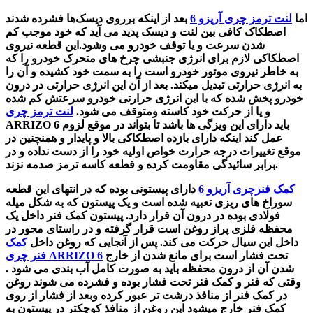
اما
لنت‌ ترمز چری آریزو 6
بعد از اینکه برروی دیسک‌ها
فشرده‌ شدند
اصطکاک کافی بین لنت و دیسک پدید می آید که خود موجب کم
شدن سرعت و یا توقف خودرو می وشود.این قطعه نیروی
اصطکاکی لازم برای انرژی جنبشی چرخ های متحرک خودرو را که
به خاطر نیروی موتور خودرو است را به سمت خود کشیده و آن را
به انرژی حرارتی تبدیل میکند. بعد از آن این انرژی حرارتی در درون
خودرو پخش شده که با این انرژی حرارتی خودرو سرعتش کم شده
و یا از حرکت خود کاسته ومتوقف می شود.
لنت ترمز چری
ARRIZO 6 باید دارای این ویزگی ها باشد تا بتواند در موقع لزوم
عمل کند اینکه دارای بازده اصطکاکی بالا و پایدار و همنچنین در
موقع تغییرات درجه حرارت خواص اولیه خود را از دست نداده و در
برابر سائیدگی مقاومت کرده و قطعه کاسه ترمز صدمه نزند.
کمک فنرچری آریزو 6
دارای پیستونی بوده که در انتهای این قطعه
سوراخ های ریزی تعبیه شده است و یک پیستون که به شکل میله
فولادی بوده در درون آن قرار دارد. پیستون کمک فنر داخل یک
محفظه فلزی پراز روغن است قرار گرفته و در راستای محور در
داخل این سیال حرکت می کند. پس از آنجایی که روغن داخل
کمک
تحت فشار است برای مانع شدن از خارج
فنر چری ARRIZO 6
شدن آن از درون محفظه باید به صورت کامل آب بندی می شود .
وقتی که فنر و کمک فنر تحت فشار بوده و فشرده می شوند روغن
در کمک فنر از منافذ درشت تر عبور کرده وبعد از فشار از روی
کمک فنر خارج میشود این روغن از منافذ کوچکتر در پیستون به