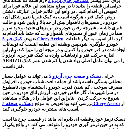
برای عمر بیشتر
کمک فنر چری آریزو 5
لازم است که نشانه های
خرابی این قطعه را بدانید تا در موقع مشاهده این علائم فورا برای
تعویض آن اقدام کنید . در واقع این علائم خرابی عبارتند
: نشتی
روغن کمک فنر
،
هرگونه آسیب به کمک فنر یا تغییر شکل آن ،
خودرو در مسیرهای ناهموار بیش از حد بالا و پایین شود و حالت
فنری داشته ،
شیرجه رفتن خودرو در ترمزهای شدید،
وجود سر و
صدا در زمان عبور از مسیرهای ناهموار و..... که حتما باید اقدام به
کرد تا از آسیب به دیگر قطعات
کمک فنر 5 Chery Arrizo
تعویض
خودرو جلوگیری شود.پس
وظیفه این قطعه اینست که نوسانات
ایجاد شده در فنر خودرو را کنترل و در نتیجه آن را میرا کند. بنابراین
اندازه حرکت فنر و ارتعاشات وارده به کمک فنر چری آریزو 5
ARRIZO را می توان عامل اصلی زیاد شدن یا کم شدن عمر کمک
فنر دانست.
خرابی
دیسک و صفحه چری آریزو 5
می تواند به عوامل بسیار
مختلفی بستگی داشته باشد از جمله :
افت شتاب خودرو
، افزایش
مصرف سوخت
، کم شدن قدرت خودرو
، استشمام بوی نامطبوع
در سراشیبی ها
، گاز خلاص خوردن
، لرزش اتاق خودرو در حین
شروع به حرکت کردن . بنابراین این عوامل را در هنگام مشاهده
از
دیسک و صحفه 5 Chery Arrizo
بررسی کنید وبا تعویض به موقع
آسیب های بیشتر به خودرو جلوگیری کنید.
دیسک ترمز خودروقطعه ای دایره ای مانند در قسمت چرخ ها است
که به در حین ترمز گیری خودرو را متوقف می کند. در واقع
یکی
از