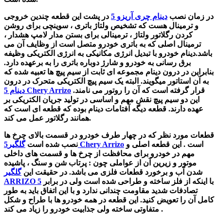
در زمان نصب
دینام چری آریزو 5
در پشت این قطعه
چندین خروجی
و ترمینال هست که تشخیص ولتاژ باتری ، سوینچی برای روشن
کردن رگلاتور ولتاژ ، ترمینالی برای بستن مدار لامپ هشدار ،
ترمینال اصلی که به باتری خودرو متصل است از وظایف آن می
باشد.دینام خودرو
با تبدیل انرژی مکانیکی به انرژی الکتریکی وظیفه
برق رسانی به خودرو و شارژ دوباره باتری را به برعهده دارد.
بنابراین
در درون دینام مجموعه ای ثابت از سیم پیچ ها تعبیه شده که
به آن استاتور میگویند. البته یک سیم پیچ الکتریکی متحرک در درون
قرار گرفته است که آن را روتور می نامند.
دینام 5 Chery Arrizo
این دو سیم پیچ نقش مهم و اساسی در تولید جریان الکتریکی بر
عهده دارند. قطعه دیگه آفتامات دینام بوده که قطعه ای است که
همانند رگلاتور عمل می کند.
قطعات مورد نظر که در چهار طرف خودرو در قسمت بالای چرخ ها
است . این قطعه اصلی و
گلگیر5 Chery Arrizo
نصب شده است
مهم در خودرو برای محافظت از چرخ ها و قسمت های داخلی
موتور و زیرین آن از عواملی چون : پرتاب شن و سنگ ، پاشیده
شدن آب و برخورد قطعات فلزی می باشد. در حقیقت این
گلگیر
با اینکه از فلز ساخته و طراحی شده است ولی در برابر
ARRIZO 5
تصادفات شدید مقاومت چندانی ندارد و با این اتفاق باید به طور
کامل آن را تعویض کنید. این قطعه در همه خودرو ها با طراح و شکل
متفاوتی ساخته ولی جذابیت خودرو را زیاد می کند .