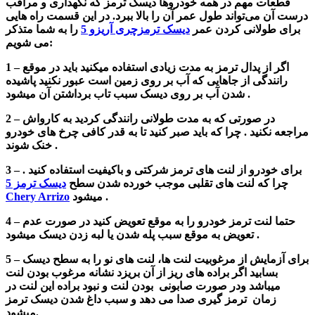
قطعات مهم در همه خودروها دیسک ترمز که نگهداری و مراقب
درست آن می‌تواند طول عمر آن را بالا ببرد.
در این قسمت راه هایی
برای طولانی کردن عمر
دیسک ترمزچری آریزو 5
را به شما متذکر
می شویم:
1 – اگر از پدال ترمز به مدت زیادی استفاده میکنید باید در موقع
رانندگی از جاهایی که آب بر روی زمین است عبور نکنید پاشیده
شدن آب بر روی دیسک سبب تاب برداشتن آن میشود .
2 – در صورتی که به مدت طولانی رانندگی کردید به کارواش
مراجعه نکنید . چرا که باید صبر کنید تا به قدر کافی چرخ های خودرو
خنک شوند .
3 – برای خودرو از لنت های ترمز شرکتی و باکیفیت استفاده کنید .
چرا که لنت های تقلبی موجب خورده شدن سطح
دیسک ترمز 5
میشود .
Chery Arrizo
4 – حتما لنت ترمز خودرو را به موقع تعویض کنید در صورت عدم
تعویض به موقع سبب پله شدن یا لبه زدن دیسک میشود .
5 – برای آزمایش از مرغوبیت لنت ها، لنت های نو را به سطح دیسک
بسابید اگر براده های ریز از آن بریزد نشانه مرغوب بودن لنت
میباشد ودر صورت صابونی بودن لنت و نبود براده این لنت در
زمان ترمز گیری صدا می دهد و سبب داغ شدن دیسک ترمز
میشود.