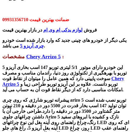
ضمانت بهترین قیمت 09931356710
فروش
لوازم یدکی ام وی ام
در بازار بهترین قیمت
یکی دیگر از خودرو های چینی جدید که وارد بازار شده است خودرو
می باشد.
چری آریزو 5
:
Chery Arrizo 5
مشخصات
این خودرو دارای موتور 5/1 لیتری توربو 147 اسب بخاری آریزو 5
توربو با بهره­گیری از تکنولوژی روز دنیا، راندمان مناسب و مصرف
Chery
سوخت پایینی دارد که همین عامل را می­توان از نقاط قوت
توربو دانست. علاوه بر این آریزو توربو طراحی زیبا و
Arrizo 5
امکانات مناسبی دارد که از دیگر نقاط قوت آن به حساب می آید.
پیشرانه توربو شارژی که روی چری arizo 5 توربو نصب شده است
توان تولید 147 اسب بخار قدرت در 5500 دور در دقیقه و 210 نیوتن
متر گشتاور در 3500 دور در دقیقه را دارد.طراحی خارجی آن با
داشتن چراغ­های جلوی Arizo 5 نازک و کشیده با ابروهای سفید
رنگ،چراغ راهنمای روی آینه بغل این نوع چراغ­های LED ای که روی
آینه بغل آریزو 5، راغ های جلو LED روز، چراغ LED راهنمای عقب