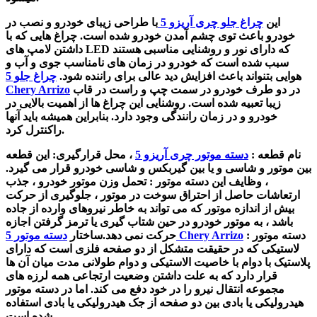
این
چراغ جلو چری آریزو 5
با طراحی زیبای خودرو و نصب در
خودرو باعث توی چشم آمدن خودرو شده است. چراغ هایی که با
داشتن لامپ های LED که دارای نور و روشنایی مناسبی هستند
سبب شده است که خودرو در زمان های نامناسب جوی و آب و
هوایی بتنواند باعث افزایش دید عالی برای راننده شود.
چراغ جلو 5
در دو طرف خودرو در سمت چپ و راست در قاب
Chery Arrizo
زیبا تعبیه شده است. روشنایی این چراغ ها از اهمیت بالایی در
خودرو و در زمان رانندگی وجود دارد. بنابراین همیشه باید آنها
راکنترل کرد.
نام قطعه :
دسته موتور چری آریزو 5
، محل قرارگیری: این قطعه
بین موتور و شاسی و یا بین گیربکس و شاسی خودرو قرار می گیرد.
، وظایف این دسته موتور : تحمل وزن موتور خودرو ، جذب
ارتعاشات حاصل از احتراق سوخت در موتور ، جلوگیری از حرکت
بیش از اندازه موتور که می تواند به خاطر نیروهای وارده از جاده
باشد ، به موتور خودرو در حین شتاب گیری یا ترمز گرفتن اجازه
: دسته موتور
دسته موتور 5 Chery Arrizo
حرکت نمی دهد.ساختار
لاستیکی که در حقیقت متشکل از دو صفحه فلزی است که دارای
پلاستیک با دوام با خاصیت الاستیکی و دوام طولانی مدت میان آن ها
قرار دارد که به علت داشتن وضعیت ارتجاعی همه لرزه های
مجموعه انتقال نیرو را در خود دفع می کند. اما در دسته موتور
هیدرولیکی یا بادی بین دو صفحه از جک هیدرولیکی یا بادی استفاده
شده است.