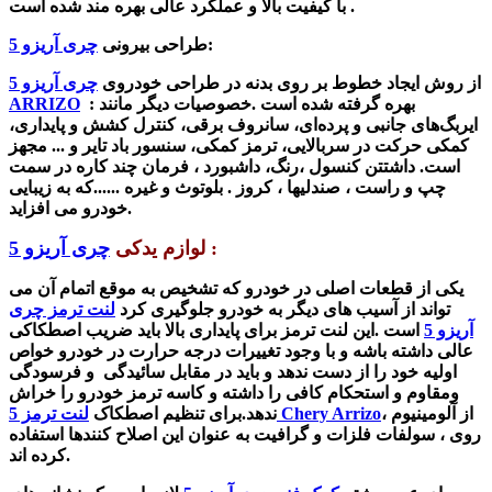
با کیفیت بالا و عملکرد عالی بهره مند شده است .
:
طراحی بیرونی
چری آریزو 5
از روش ایجاد خطوط بر روی بدنه در طراحی خودروی
چری آریزو 5
بهره گرفته شده است .خصوصیات دیگر مانند :
ARRIZO
ایربگ‌های جانبی و پرده‌ای، سانروف برقی، کنترل کشش و پایداری،
کمکی حرکت در سربالایی، ترمز کمکی، سنسور باد تایر و ... مجهز
است. داشتتن کنسول ،رنگ، داشبورد ، فرمان چند کاره در سمت
چپ و راست ، صندلی­ها ، کروز . بلوتوث و غیره ......که به زیبایی
خودرو می افزاید.
:
لوازم یدکی
چری آریزو 5
یکی از قطعات اصلی در خودرو که تشخیص به موقع اتمام آن می
تواند از آسیب های دیگر به خودرو جلوگیری کرد
لنت ترمز چری
آریزو 5
است .
این لنت ترمز برای پایداری بالا باید ضریب اصطکاکی
عالی داشته باشه و با وجود تغییرات درجه حرارت در خودرو خواص
اولیه خود را از دست ندهد و باید در مقابل سائیدگی و فرسودگی
ومقاوم و استحکام کافی را داشته و کاسه ترمز خودرو را خراش
از آلومینیوم ،
لنت ترمز 5 Chery Arrizo
ندهد.برای تنظیم اصطکاک
روی ، سولفات فلزات و گرافیت به عنوان این اصلاح کنندها استفاده
کرده اند.