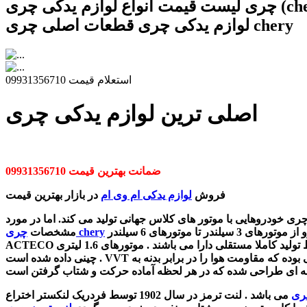
چری لیست قیمت انواع لوازم یدکی چری (chery) فروش
لوازم یدکی چری قطعات اصلی چری chery
استعلام قیمت 09931356710
اصلی ترین لوازم یدکی چری
ضمانت بهترین قیمت 09931356710
فروش
لوازم یدکی ام وی ام
در بازار بهترین قیمت
ری خودروهایی با موتور های کلاس جهانی تولید می کند. اما در مورد
می توان گفت که : این خودرو از موتورهای 3 سیلندر تا موتورهای 6 سیلندر V شکل، از موتورهایی با حجم 0.8 لیتر تا 4.2 لیتر و خودروهای بنزین سوز و گازوئیل سوز، موتورهای
چری chery
مشخصات
ACTECO دارای خط تولید کاملا مستقلی دارا می باشند . موتورهای 1.6 لیتری DVVT دومین نسل از موتورهای ACTECO هستند که به دقت توسط چری طراحی شده و در سال 2011 در بین ده موتور برتر
وده که مقاومت هوا را در برابر بدنه به
ری
می باشد .
لنت ترمز در سال 1902 توسط فردریک لنکستر اختراع