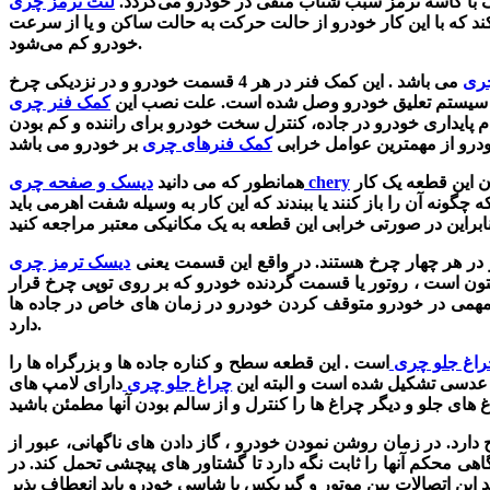
ک با کاسه ترمز سبب شتاب منفی در خودرو می‌گردد.
 کند که با این کار خودرو از حالت حرکت به حالت ساکن و یا از سرعت
خودرو کم می‌شود.
ری
می باشد . این کمک فنر در هر 4 قسمت خودرو و در نزدیکی چرخ
 سیستم تعلیق خودرو وصل شده است. علت نصب این
 پایداری خودرو در جاده، کنترل سخت خودرو برای راننده و کم بودن
رو از مهمترین عوامل خرابی
کمک فنرهای چری
از یکی اجزای گیربکس می باشد که وظیفه آن هدایت نیرو است. این ارسال نیرو سبب زیاد شدن قدرت خودرو می شود.پس باز و بسته کردن این قطعه یک کار
دیسک و صفحه چری chery
همانطور که می دانید
 چگونه آن را باز کنند یا ببندند که این کار به وسیله شفت اهرمی باید
در
هر چهار چرخ هستند. در واقع
این قسمت
یعنی
تون است ، روتور یا قسمت گردنده خودرو که بر روی توپی چرخ قرار
ر مهمی در خودرو متوقف کردن خودرو در زمان های خاص در جاده ها
دارد.
اغ جلو چری
است . این قطعه سطح و کناره جاده ها و بزرگراه ها را
 و عدسی تشکیل شده است و البته این
چراغ جلو چری
دارای لامپ های LED با نورافشانی بالا دارا می باشد.یک
دارد. در زمان روشن نمودن خودرو ، گاز دادن های ناگهانی، عبور از
هی محکم آنها را ثابت نگه دارد تا گشتاور های پیچشی تحمل کند. در
 این اتصالات بین موتور و گیربکس با شاسی خودرو باید انعطاف پذیر