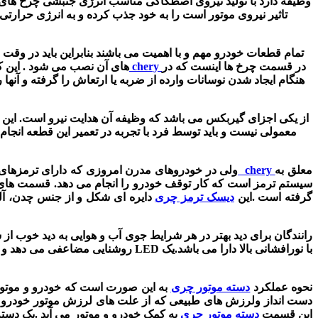
تاثیر نیروی موتور است را به خود جذب کرده و به انرژی حرارتی 
تمام قطعات خودرو مهم و با اهمیت می باشند بنابراین باید در وقت م
در قسمت چرخ ها اینست که در
کمک فنر چری chery
های آن نصب می شود . این
ک
هنگام ایجاد شدن نوسانات وارده از ضربه یا ارتعاش را گرفته و آنها 
معمولی نیست و باید توسط فرد با تجربه در تعمیر این قطعه انجام
معلق به
دیسک ترمز چری chery
ولی در خودروهای مدرن امروزی که دارای ترمزهای 
سیستم ترمز است که کار توقف خودرو را انجام می دهد.
قسمت های اص
گرفته است .این
دیسک ترمز چری
دایره ای شکل و از جنس
چدن، آل
رانندگان برای دید بهتر در هر شرایط جوی آب و هوایی به دید خوب از 
روشنایی مضاعفی می دهد و ران
نحوه عملکرد
دسته موتور چری
به این صورت است که خودرو و موتو
دست انداز ولرزش های طبیعی که از علت های لرزش موتور خودرو هستند.
این قسمت
دسته موتور چری
به کمک خودرو و موتور می آید .یک دسته 