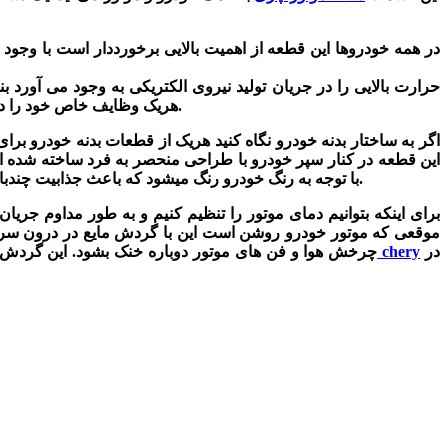
در همه خودروها این قطعه از اهمیت بالایی برخورددار است با وجود
حرارت بالایی را در جریان تولید نیروی الکتریکی به وجود می آورد ب
دیود برای یکطرفه شدن جریان بین دینام و باتری استفاده شود.
هریک وظایف خاص خود را دارن
اگر به ساختار بدنه خودرو نگاه کنید هریک از قطعات بدنه خودرو بر
این قطعه در کنار سپر خودرو با طراحی منحصر به فرد ساخته شده ا
با توجه به رنگ خودرو رنگ میشود که باعث جذابیت چندبار خودرو در نظر خریدداران می شود.
برای اینکه بتوانیم دمای موتور را تنظیم کنیم و به طور مداوم جری
موقعی که موتور خودرو روشن است این
با گردش مایع در درون سر س
در
واتر پمپ چری chery
چرخش هوا و فن های موتور دوباره خنک بشود. این گردش ما