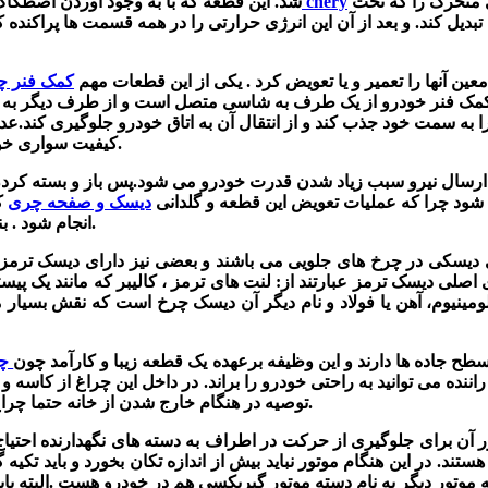
وظیفه دارد با تولید نیروی اصطکاکی مناسب انرژی جنبشی چرخ های متحرک را که تحت
لنت ترمز چری chery
شد. این قطعه
که با به وجود آوردن اصطکا
تبدیل کند. و بعد از آن این انرژی حرارتی را در همه قسمت ها پراکنده
عین آنها را تعمیر و یا تعویض کرد . یکی از این قطعات مهم
کمک فنر چ
مک فنر خودرو از یک طرف به شاسی متصل است و از طرف دیگر به
را به سمت خود جذب کند و از انتقال آن به اتاق خودرو جلوگیری کند.
عدم
بر خودرو می باشد.
کیفیت سواری خود
 شود
چرا که عملیات تعویض این قطعه و گلدانی
دیسک و صفحه چری
که
انجام شود . بنابراین در صورتی خرابی این قطعه به یک مکانیکی معتبر مراجعه کنید.
دیسکی در چرخ های جلویی می باشند و بعضی نیز دارای دیسک ترمز 
لی دیسک ترمز عبارتند از: لنت های ترمز ، کالیبر که مانند یک پیس
ومینیوم، آهن یا فولاد و نام دیگر آن دیسک چرخ است که نقش بسیا
سطح جاده ها دارند و این وظیفه برعهده یک قطعه زیبا و کارآمد چون
چر
نده می توانید به راحتی خودرو را براند. در داخل این چراغ از کاسه
توصیه در هنگام خارج شدن از خانه حتما چراغ های جلو و دیگر چراغ ها را کنترل و از سالم بودن آنها مطمئن باشید.
ر آن
برای جلوگیری از حرکت در اطراف به دسته های نگهدارنده احتیاج 
 در این هنگام موتور نباید بیش از اندازه تکان بخورد و باید تکیه گا
موتور دیگر به نام دسته موتور گیربکسی هم در خودرو هست .البته باید