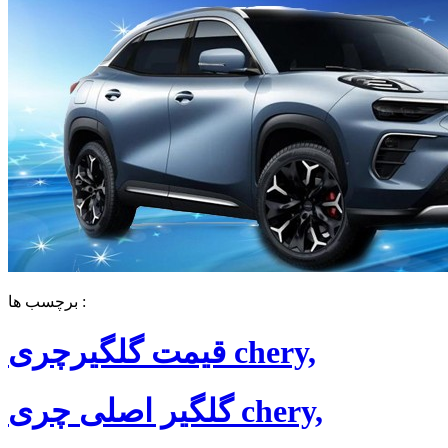
برچسب ها :
قیمت گلگیرچری chery,
گلگیر اصلی چری chery,