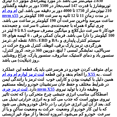
2.630 میلی‌متر می باشد .در مورد پیشرانه‌ی موتور 1.5 لیتری
توربوشارژ با قدرت 147 اسب‌بخار در 5500 دور بر دقیقه وگشتاور
210 نیوتن‌متر از 1750 تا 4000 دور بر دقیقه می باشد. این
ام وی ام
در مدت زمان 11 تا 12 ثانیه به سرعت 100 کیلومتر بر
mvm x55
ساعت میرسد وآخرین سرعت آن 190 کیلومتر بر ساعت می باشد.
چری تیگو 4 همراه‌ با جعبه‌دنده‌ی دستی 6 سرعت و جعبه‌دنده
خودکار 6 سرعت دبل‌کلاچ و میانگین مصرف سوخت 8.5 تا 9 لیتر در
100 کیلومتر را دارا می باشد. فرمان کمکی برقی ، 6 کیسه هوای 10
نقطه ای ،ترمز ABS، EBD و BA، سیستم کنترل پایداری و
هرزگردی، ترمز پارک برقی، اتوهلد، کنترل شروع حرکت در
سربالایی، نمایشگر
لمسی 7 اینچ، دوربین 360 درجه، کروز کنترل،
سنسور باد و دمای لاستیک، سانروف، سنسور پارک، چراغ روشنایی
روز (دیلایت) می باشد.
برای متوقف کردن خودرو در هرسرعتی باید یک قطعه این عملکرد
است . به
لوازم ام وی ام X55
را انجام بدهد و این قطعه
لنت ترمز
همین دلیل با کیفیت بودن و کارایی خوب لنت ترمز با رانندگی ایمن
در شرایط مختلف و حفظ جان سرنشینان خودرو رابطه مستقیم
وظیفه دارد با تولید نیروی
لنت ترمز چری mvm X55
دارد.
اصطکاکی مناسب انرژی جنبشی چرخ متحرکی را که تحت تاثیر
نیروی موتور است که جذب می کند و به انرژی حرارتی تبدیل می
کند. بعد از آن این انرژی حرارتی را در داخل خودرو پخش می شود
که با این کار خودرو از وضعیت حرکت به وضعیت ساکن و یا از
سرعت خودرو کم می‌شود. امروزه لنت‌ها را از مواد غیر آزبستی