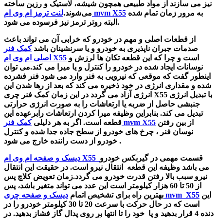
نیز می سازند از مواد طبیعی همچون شیشه، لاستیک و رزین ساخته
به مرور زمان تمام شده
لنت ترمز ام وی ام mvm X55
می‌شوند.
البته روتر ترمز نیز فرسوده می شود.
از قطعات اصلی و مهم در خودرو که خرابی آن می تواند باعث
صدمات جبران ناپذیری به
خودرو و یا سرنشینان باشد
کمک فنر
است و چرا که این قطعه تکان ها لرزش و
اصلی ام وی ام X55
نوسانات ایجاد شده در خودرو را کنترل و یا میرا می کند.می توان
اینطور گفت که
موقعی که نیرویی به فنر وارد می شود فنر فشرده
شده و مقداری انرژی در خود ذخیره می کند که بعد از رها شدن این
انرژی آزاد می گردد در این زمان کمک فنر چری X55 با تبدیل انرژی
جنبشی حاصل از ضربه یا ارتعاشات را به صورت انرژی حرارتی
تبدیل می کند. بنابراین وظیفه میرا کردن ارتعاشات رابرعهده این
از بین رفتن
کمک فنر mvm X55
قطعه است. اگر به هر دلیلی
نوسان فنر ، چرخ های خودرو از سطح جاده جدا شده و کنترل
خودرو از دست راننده خارج می شود .
قسمت مهمی در گیربکس خودرو
دیسک و صفحه ام وی ام X55
می باشد وظیفه این قطعه انتقال نیرو است. در حقیقت این انتقال
نیرو سبب بالا رفتن قدرت خودرو می گردد.
زمان تعویض کلاچ پس
از 50 تا 60 هزار کیلومتر است این عدد می تواند متغیر باشد، پس
این
دیسک و صفحه چری mvm X55
بهترین راه برای تشخیص اتمام
است که در حال حرکت با سرعت 20 تا 30 کیلومتر خودرو را در
دنده 4 قرار بدهید و پا خود را تا انتها بر روی پدال گاز فشاز بدهید. در