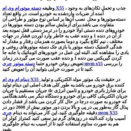
، جذب و تحمل تکان‌های به وجود
دسته‌ موتورام وی ام X55
وظیفه
آمده از ضربات واردشده به خودرو است. در واقع
تعداد
دسته‌موتور‌ها و محل نصب آن‌ها بر اساس نوع موتور و طراحی آن
متفاوت می باشد.
برای آزمایش سالم بودن دسته موتورها در
خودروهای دنده دستی اولا خودرو را در ترمز دستی قفل نموده بعد
از آن در دنده 1 و دنده عقب به خاطر وارد آوردن فشار در جهات
مختلف ، نیم کلاچ بگیرد و دوما بصورت همزمان رفتار و مقدار له
شدگی لاستیک دسته موتور یا بازی جک دسته موتورهای روغنی و
بادی را مشاهده کند. البته این عمل در خودورهای اتوماتیک با جابه جا
کردن گیربکس بین دنده 1 و دنده عقب صورت می گیرد.در زمان
را بررسی
دسته موتور چری mvm x55
تعویض روغن خودرو حتما
کنید تا در صورت خرابی بتوانید آن را تعویض کنید.
در حقیقت یک موتور مولد الکتریکی و تولید
دینام ام وی ام X55
کننده برق خودرو می باشد.
به طور کلی هدف اصلی این دینام تولید
برای شارژ باتری خودرو و تامین انرژی
dc
جریان مستقیم یا جریان
جریان الکتریکی کافی برای خودرو و دستگاه دیگر می باشد.
هنگامی
که خودرو به‌ صورت درجا در حال کار کردن می باشد از فشار دادن
پدال گاز به‌طور پی در پی و بالا بردن دور موتور بیش از 2000 دور در
چری mvm X55
دقیقه جلوگیری کنید. این کار می‌تواند به دینام
آسیب وارد کند.البته در روزهای گرم نیز سعی کنید کمتراز کولر آن
هم به صورت مداوم استفاده کنید تا از آسیب به دینام جلوگیری
شود.