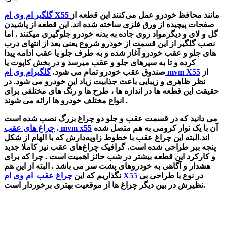
مانند محافظ خودرو عمل می‌کنند این قطعه
از
گلگیر ام وی ام X55
صفحات پیچیده از ورق فلزی ساخته شده اند.
این قطعه از پاشیدن
گل و لای و دیگرمواد روی جاده به بدنه خودرو جلوگیری میکنند . اما
نصب
گلگیر از این قسمت از خودرو شروع یعنی بعد از انتهای درب
های جلو و عقب خودرو آغاز شده و به طرف جلو یا عقب ادامه پیدا
کرده و تا به سپرهای جلو و عقب میرسد و در بخش کاپوت یا
از
گلگیرام وی ام mvm X55
صندوق عقب خودرو تمام می شود.
نظر ظاهری و زیبایی باعث جذابیت زیاد این خودرو می شود.
در
حقیقت این قطعه ها در اندازه ها ، طرح ها و رنگ های مختلفی برای
انواع مختلف خودرو ها ارائه می شوند .
می دانید که در قسمت عقب و جلو دو چراغ بزرگ نصب شده است
آن با یک نوار کرومی به هم متصل شده
چراغ های عقب mvm x55
.
اند.البته این
چراغ عقب با خطوط زاویه‌دارش که با الهام از شکل
پنجه ببر طراحی شده است.
گرافیک چراغ‌های عقب نیز کاملا جدید
و کارکرد این قطعه بیشتر در شب حائز اهمیت است . چرا که برای
هشدار و آگاهی به خودروهای پشت سر می باشد . البته از این هم
در نوع با طراحی بی
چراغ عقب ام وی ام X55
نگذاریم که این
نظیرش در بین دیگر چراغ ها از موقعیت بهتری برخوردار است.