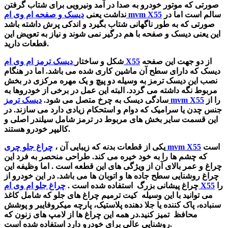
صورتی که موتور خودرو به صدا در آمد ونیرویی برای شتاب گرفتن
سالم است اما در
دیسک و صفحه ام وی ام mvm X55
نداشت یعنی
صورتی که به طور ناگهانی شتاب بگیرد و اندکی پرش داشته باشد
این یعنی دیسک و صفحه با هم درگیر نمی شوند و نیاز به تعویض این
قطعات دارید.
از دو جهت این صفحه
دیسک ترمز ام وی ام X55
شکل و ساختار
دیسک که دارای سطح آن ماشین کاری شده می باشد. اما در هنگام
نصب این دیسک ترمز به وسیله دو پیچ و یک مهره مرکزی در بخش
مربوط نگه داشته می گردد. البته این عمل در برخی از خودروها به
را از
دیسک ترمز mvm X55
سادگی دیسک به چرخ متصل می شود.
جنس چدن یا سرامیک که دوام و استحکام زیادی دارد می سازند. در
این قسمت سایر بخش های مربوط در ترمز شامل سیلندر اصلی و
کالیپر خودرو هستند.
است
چراغ جلو چری mvm X55
یکی از قطعات بدنه که زیبایی آن ،
که چشم ها را به خود خیره می کند. طراحی منحصر به فرد این
چراغ و عمر بالای آن از ویژگی های این قطعه است . اما وظیفه این
چراغ روشنایی سطح جاده ها و اتوبان ها می باشد. در این خودرو از
را
چراغ جلو ام وی ام X55
چراغ پیشانی بزرگ استفاده شده است .
می توانید با این وسیله
کیت ترمیم چراغ های جلو که شامل کاغذ
سنباده، پاک کننده یا جلا دهنده پلاستیک، پارچه میکروفایبر و پوشش
محافظ تمیز کنید.در همه این چراغ ها از لامپ های زنون که
روشنایی عالی برای خودرو دارد استفاده شده است.