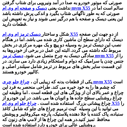
صورتی که موتور خودرو به صدا در آمد ونیرویی برای شتاب گرفتن
سالم است اما در
دیسک و صفحه ام وی ام mvm X55
نداشت یعنی
صورتی که به طور ناگهانی شتاب بگیرد و اندکی پرش داشته باشد
این یعنی دیسک و صفحه با هم درگیر نمی شوند و نیاز به تعویض این
قطعات دارید.
از دو جهت این صفحه
دیسک ترمز ام وی ام X55
شکل و ساختار
دیسک که دارای سطح آن ماشین کاری شده می باشد. اما در هنگام
نصب این دیسک ترمز به وسیله دو پیچ و یک مهره مرکزی در بخش
مربوط نگه داشته می گردد. البته این عمل در برخی از خودروها به
را از
دیسک ترمز mvm X55
سادگی دیسک به چرخ متصل می شود.
جنس چدن یا سرامیک که دوام و استحکام زیادی دارد می سازند. در
این قسمت سایر بخش های مربوط در ترمز شامل سیلندر اصلی و
کالیپر خودرو هستند.
است
چراغ جلو چری mvm X55
یکی از قطعات بدنه که زیبایی آن ،
که چشم ها را به خود خیره می کند. طراحی منحصر به فرد این
چراغ و عمر بالای آن از ویژگی های این قطعه است . اما وظیفه این
چراغ روشنایی سطح جاده ها و اتوبان ها می باشد. در این خودرو از
را
چراغ جلو ام وی ام X55
چراغ پیشانی بزرگ استفاده شده است .
می توانید با این وسیله
کیت ترمیم چراغ های جلو که شامل کاغذ
سنباده، پاک کننده یا جلا دهنده پلاستیک، پارچه میکروفایبر و پوشش
محافظ تمیز کنید.در همه این چراغ ها از لامپ های زنون که
روشنایی عالی برای خودرو دارد استفاده شده است.