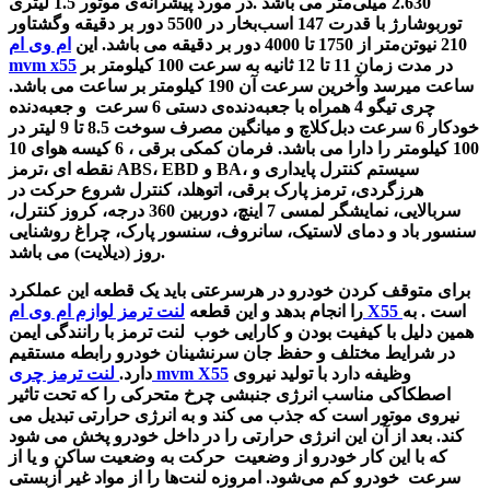
2.630 میلی‌متر می باشد .در مورد پیشرانه‌ی موتور 1.5 لیتری
توربوشارژ با قدرت 147 اسب‌بخار در 5500 دور بر دقیقه وگشتاور
210 نیوتن‌متر از 1750 تا 4000 دور بر دقیقه می باشد. این
ام وی ام
در مدت زمان 11 تا 12 ثانیه به سرعت 100 کیلومتر بر
mvm x55
ساعت میرسد وآخرین سرعت آن 190 کیلومتر بر ساعت می باشد.
چری تیگو 4 همراه‌ با جعبه‌دنده‌ی دستی 6 سرعت و جعبه‌دنده
خودکار 6 سرعت دبل‌کلاچ و میانگین مصرف سوخت 8.5 تا 9 لیتر در
100 کیلومتر را دارا می باشد. فرمان کمکی برقی ، 6 کیسه هوای 10
نقطه ای ،ترمز ABS، EBD و BA، سیستم کنترل پایداری و
هرزگردی، ترمز پارک برقی، اتوهلد، کنترل شروع حرکت در
سربالایی، نمایشگر
لمسی 7 اینچ، دوربین 360 درجه، کروز کنترل،
سنسور باد و دمای لاستیک، سانروف، سنسور پارک، چراغ روشنایی
روز (دیلایت) می باشد.
برای متوقف کردن خودرو در هرسرعتی باید یک قطعه این عملکرد
است . به
لوازم ام وی ام X55
را انجام بدهد و این قطعه
لنت ترمز
همین دلیل با کیفیت بودن و کارایی خوب لنت ترمز با رانندگی ایمن
در شرایط مختلف و حفظ جان سرنشینان خودرو رابطه مستقیم
وظیفه دارد با تولید نیروی
لنت ترمز چری mvm X55
دارد.
اصطکاکی مناسب انرژی جنبشی چرخ متحرکی را که تحت تاثیر
نیروی موتور است که جذب می کند و به انرژی حرارتی تبدیل می
کند. بعد از آن این انرژی حرارتی را در داخل خودرو پخش می شود
که با این کار خودرو از وضعیت حرکت به وضعیت ساکن و یا از
سرعت خودرو کم می‌شود. امروزه لنت‌ها را از مواد غیر آزبستی