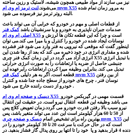
نیز می سازند از مواد طبیعی همچون شیشه، لاستیک و رزین ساخته
به مرور زمان تمام شده
لنت ترمز ام وی ام mvm X55
می‌شوند.
البته روتر ترمز نیز فرسوده می شود.
از قطعات اصلی و مهم در خودرو که خرابی آن می تواند باعث
صدمات جبران ناپذیری به
خودرو و یا سرنشینان باشد
کمک فنر
است و چرا که این قطعه تکان ها لرزش و
اصلی ام وی ام X55
نوسانات ایجاد شده در خودرو را کنترل و یا میرا می کند.می توان
اینطور گفت که
موقعی که نیرویی به فنر وارد می شود فنر فشرده
شده و مقداری انرژی در خود ذخیره می کند که بعد از رها شدن این
انرژی آزاد می گردد در این زمان کمک فنر چری X55 با تبدیل انرژی
جنبشی حاصل از ضربه یا ارتعاشات را به صورت انرژی حرارتی
تبدیل می کند. بنابراین وظیفه میرا کردن ارتعاشات رابرعهده این
از بین رفتن
کمک فنر mvm X55
قطعه است. اگر به هر دلیلی
نوسان فنر ، چرخ های خودرو از سطح جاده جدا شده و کنترل
خودرو از دست راننده خارج می شود .
قسمت مهمی در گیربکس خودرو
دیسک و صفحه ام وی ام X55
می باشد وظیفه این قطعه انتقال نیرو است. در حقیقت این انتقال
نیرو سبب بالا رفتن قدرت خودرو می گردد.
زمان تعویض کلاچ پس
از 50 تا 60 هزار کیلومتر است این عدد می تواند متغیر باشد، پس
این
دیسک و صفحه چری mvm X55
بهترین راه برای تشخیص اتمام
است که در حال حرکت با سرعت 20 تا 30 کیلومتر خودرو را در
دنده 4 قرار بدهید و پا خود را تا انتها بر روی پدال گاز فشاز بدهید. در