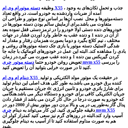
، جذب و تحمل تکان‌های به وجود
دسته‌ موتورام وی ام X55
وظیفه
آمده از ضربات واردشده به خودرو است. در واقع
تعداد
دسته‌موتور‌ها و محل نصب آن‌ها بر اساس نوع موتور و طراحی آن
متفاوت می باشد.
برای آزمایش سالم بودن دسته موتورها در
خودروهای دنده دستی اولا خودرو را در ترمز دستی قفل نموده بعد
از آن در دنده 1 و دنده عقب به خاطر وارد آوردن فشار در جهات
مختلف ، نیم کلاچ بگیرد و دوما بصورت همزمان رفتار و مقدار له
شدگی لاستیک دسته موتور یا بازی جک دسته موتورهای روغنی و
بادی را مشاهده کند. البته این عمل در خودورهای اتوماتیک با جابه جا
کردن گیربکس بین دنده 1 و دنده عقب صورت می گیرد.در زمان
را بررسی
دسته موتور چری mvm x55
تعویض روغن خودرو حتما
کنید تا در صورت خرابی بتوانید آن را تعویض کنید.
در حقیقت یک موتور مولد الکتریکی و تولید
دینام ام وی ام X55
کننده برق خودرو می باشد.
به طور کلی هدف اصلی این دینام تولید
برای شارژ باتری خودرو و تامین انرژی
dc
جریان مستقیم یا جریان
جریان الکتریکی کافی برای خودرو و دستگاه دیگر می باشد.
هنگامی
که خودرو به‌ صورت درجا در حال کار کردن می باشد از فشار دادن
پدال گاز به‌طور پی در پی و بالا بردن دور موتور بیش از 2000 دور در
چری mvm X55
دقیقه جلوگیری کنید. این کار می‌تواند به دینام
آسیب وارد کند.البته در روزهای گرم نیز سعی کنید کمتراز کولر آن
هم به صورت مداوم استفاده کنید تا از آسیب به دینام جلوگیری
شود.