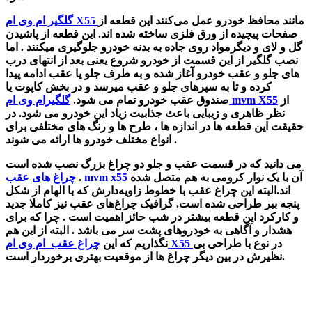
مانند محافظ خودرو عمل می‌کنند این قطعه
از
گلگیر ام وی ام X55
صفحات پیچیده از ورق فلزی ساخته شده اند.
این قطعه از پاشیدن
گل و لای و دیگرمواد روی جاده به بدنه خودرو جلوگیری میکنند . اما
نصب
گلگیر از این قسمت از خودرو شروع یعنی بعد از انتهای درب
های جلو و عقب خودرو آغاز شده و به طرف جلو یا عقب ادامه پیدا
کرده و تا به سپرهای جلو و عقب میرسد و در بخش کاپوت یا
از
گلگیرام وی ام mvm X55
صندوق عقب خودرو تمام می شود.
نظر ظاهری و زیبایی باعث جذابیت زیاد این خودرو می شود.
در
حقیقت این قطعه ها در اندازه ها ، طرح ها و رنگ های مختلفی برای
انواع مختلف خودرو ها ارائه می شوند .
می دانید که در قسمت عقب و جلو دو چراغ بزرگ نصب شده است
آن با یک نوار کرومی به هم متصل شده
چراغ های عقب mvm x55
.
اند.البته این
چراغ عقب با خطوط زاویه‌دارش که با الهام از شکل
پنجه ببر طراحی شده است.
گرافیک چراغ‌های عقب نیز کاملا جدید
و کارکرد این قطعه بیشتر در شب حائز اهمیت است . چرا که برای
هشدار و آگاهی به خودروهای پشت سر می باشد . البته از این هم
در نوع با طراحی بی
چراغ عقب ام وی ام X55
نگذاریم که این
نظیرش در بین دیگر چراغ ها از موقعیت بهتری برخوردار است.