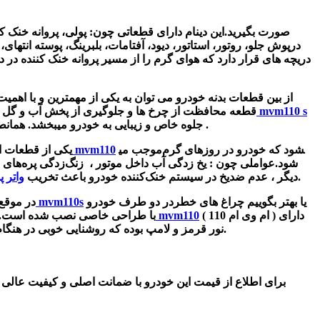
صورت بگیرید.
این دینام دارای قطعاتی چون: پولی، پروانه خنک ک
درپوش جلو، روتور، استاتور، دیود، آفتامات، بلبرینگ، پوسته انتهای،
از بین قطعات بدنه خودرو می توان به یکی از مهمترین و با اهمی
گلگیراصلی mvm110 s
قطعه محافظت از چرخ ها و جلوگیری از پخش آب و گل و لا
در جلو و عقب خودرو و در دو طرف چپ و راست خودرو به صورت قرینه و بعد از درب های خودرو نصب می گردند .
جلوه خاص و زیبایی به خودرو میبخشد. همانط
موجب می‎شود که خودرو در روزهای گرم
واتر پمپ mvm110
یکی از قطعات ا
تابستان خنک بماند و در روزهای سرد زمستان از ایجاد یخ زدگی در خودرو جلوگیری می‎ شود.
عواملی چون :
یخ‌ زدگی آب داخل موتور ، زنگ‌زدگی پره‌های 
می شود .بنابراین همیشه این قطعه را بررسی کرده و در صورت مشاهده خرابی در واترپمپ سریعا اقدام به تعمیر آن کنید.
دیگر ، عدم ضدیخ در سیستم خنک‌کننده خودرو باعث تخریب
واتر پ
یا بهتر بگوییم چراغ های خطردر دو طرف خودرو
چراغ های عقب mvm110s
در موقع
( ام وی ام 110 ) دارای
چراغ عقب mvm110
با طراحی خاصی نصب شده است.مدل
نور قرمز و لامپ بوده که روشنایی خوبی در هنگام شب برای آگاهی و هشدار به رانندگان عقبی می باشد.البته روی آن یک طلق مناسب با کیفیت عالی و مقاوم در برابر گرما تعبیه شده است.
برای اطلاع از قیمت این خودرو با ضمانت اصلی و کیفیت عالی 