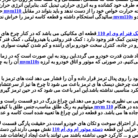
رف خود کشانده و به انرژی حرارتی تبدیل کند. بنابراین انرژی حرارت
جه حرارت خواص خود را از دست ندهد و باید بتواند در مقابل
لنت ترمز mvm110
حا
به بخش داخلی و خارجی روتر ترمز چسبیده واصطکاک بین این دو
لنت ترمز mvm110s
سائیدگی استحکام داشته و قطعه کاسه ترمز را خراش ند
 فنر ام وی ام 110
قطعه ای مکانیکی می باشد که در کنار چرخ های
 چندین کمک فنر وجود دارد :
کمک فنر روغنی یا هیدرولیکی
،
کمک فنر گا
اد شدن قدرت خودرو می گردد.این روند به این صورت است که در زمان حر
موقعی است که ما خودرو را در دنده یک گذاشته و کلاچ را رها می‌کنیم. در صورتی که موتور و اتاق خودرو به لرزه
دیسک و صفحه mvm110s
آن را به چ
ود را روی پدال ترمز قرار داده و آن را فشار می دهد لنت های ترمز
ت چرخش دیسک ها ی ترمز باعث می شود تا چرخ ها نیز از سرعتشان 
کرد مناسبی نداشته باشد.این امر باعث می شود که در حین ترمز گیر
یی بی نظیری به خودرو می دهد.این چراغ بزرگ در دو قسمت راست 
ده در هنگام
چراغ جلو mvm 110
میتوانیم به رنگ طلق مناسب،جنس طلق با کیف
جاده ها می باشد. دو قطعه در این چراغ ها تعبیه شده است کاسه و عدس
 از احتراق سوخت
و تکان های خودرو است.در حقیقت پارگی قسمت لا
ر خرابی این قطعه
دسته موتور ام وی ام 110
نقش مهمی دارند.این دسته 
و ... کارکرد خوبی نداشته باشند می توانند باعث ایجاد ارتعاشات شده 