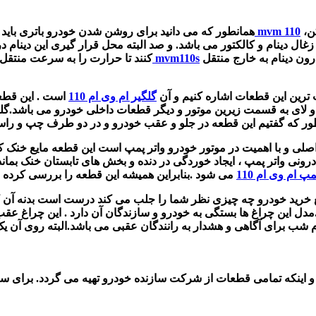
ن،
دینام ام وی ام mvm 110
همانطور که می دانید برای روشن شدن خودرو باتری باید ا
 زغال دینام و کالکتور می باشد. و صد البته محل قرار گیری این دینام د
دریچه های قرار دارد که هوای گرم را از مسیر پروانه خنک کننده در درون دینام به خارج منتقل
دینام mvm110s
کنند تا حرارت را به سرعت منتقل 
ت ترین این قطعات اشاره کنیم و آن
گلگیر ام وی ام 110
است . این قطعه
ی به قسمت زیرین موتور و دیگر قطعات داخلی خودرو می باشد.گلگیرها 
ور که گفتیم این قطعه
صلی و با اهمیت در موتور خودرو واتر پمپ است
این قطعه مایع خنک کن
درونی واتر پمپ ، ایجاد خوردگی در دنده و بخش های
مپ ام وی ام 110
 خرید خودرو چه چیزی نظر شما را جلب می کند درست است بدنه آن که
 این چراغ ها بستگی به خودرو و سازندگان آن دارد . این چراغ ع
و اینکه تمامی قطعات از شرکت سازنده خودرو تهیه می گردد. برای سف