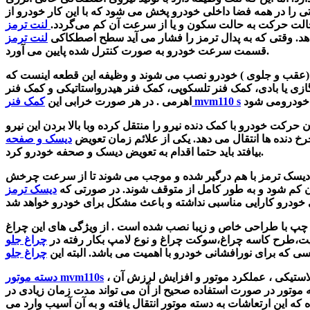
ی را در همه فضا داخلی خودرو پخش می شود که با این کار خودرو از
لت حرکت به حالت سکون و یا از سرعت آن کم می‌گردد.
هد. وقتی که به پدال ترمز را فشار می آید سطح اصطکاکی
قسمت سرعت خودرو به صورت کنترل شده پایین می آورد.
 (عقب و جلوی ) خودرو نصب می شوند و وظیفه این قطعه اینست که
زی یا بادی، کمک فنر تلسکوپی، کمک فنر هیدرواستاتیکی و کمک فنر
کمک فنر mvm110 s
اهرمی
. در هر صورت خرابی این
کت خودرو با کمک دنده نیرو را منتقل کرده وبا بالا بردن این نیرو
رخ دنده ها انتقال می دهد.
یکی از علائم زمان تعویض
بیافتد باید حتما اقدام به تعویض دیسک و صحفه خودرو کرد.
 با دیسک ترمز با هم درگیر شده و موجب می شوند تا از سرعت چرخش
کم شود و به طور کامل از متوقف شوند. در صورتی که
ی خودرو کارایی مناسبی نداشته و باعث مشکل
برای خودرو
و چپ با طراحی خاص و زیبا نصب شده است .
از ویژگی های این چراغ
یت،طرح کاسه چراغ،سوکت چراغ و نوع لامپ بکار رفته در
ی که برای نورافشانی خودرو با اهمیت می باشد. البته این
ستیکی ، عملکرد
موتور و افزایش لرزش آن ،
دسته موتور mvm110s
موتور در صورت استفاده صحیح از آن می تواند مدت زمان زیادی در
که این ارتعاشات به دسته موتور انتقال یافته و به آن آسیب وارد می