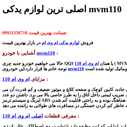
اصلی ترین لوازم یدکی mvm110
ضمانت بهترین قیمت 09931356710
فروش
لوازم یدکی ام وی ام
در بازار بهترین قیمت
:
mvm110
آشنایی با خودرو
MVM
(
حالا می خواهیم خودرو جدید چری QQ3 یا همان
ام وی ام 110
mvm110
توجه خانم ها قرار دارد.این خودروی
:
مزایای
ام وی ام 110
جاده، کابین کوچک و صفحه کلاچ و موتور ضعیف و کم قدرت آن می
 ضریب ایمنی داخل اتاق را به طرز خاصی بالا می برد. داشتن دو عدد
ایربگ و سیستم ترمز ABS ضریب ایمنی بالا ، فضای داخلی بسیار راحت و جادار کاملا ایده ال است. می توان گفت که صندلی های این خودرو راحت و با فیزیک راننده هماهنگ بوده و به راحتی قابلیت کم شدن
:
معرفی قطعات
اصلی ام وی ام 110
اما این که لنت وظیفه دارد با تولید نیروی اصطکاکی عالی انرژی