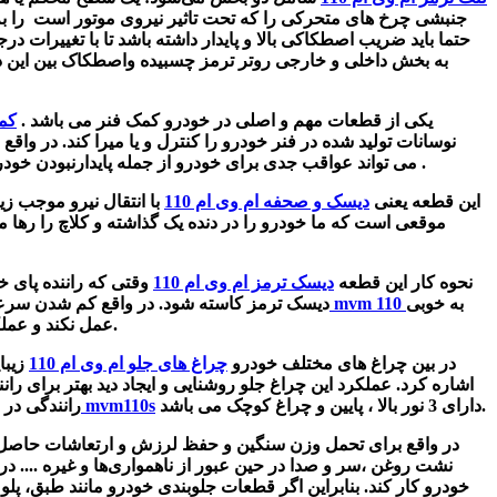
جنبشی چرخ های متحرکی را که تحت تاثیر نیروی موتور است را به ط
حتما باید ضریب اصطکاکی بالا و پایدار داشته باشد تا با تغییرات در
یکی از قطعات مهم و اصلی در خودرو کمک فنر می باشد .
کمک
نوسانات تولید شده در فنر خودرو را کنترل و یا میرا کند. در واقع
پایدارنبودن خودرو در جاده، کنترل سخت خودرو برای راننده و کم شدن کیفیت سواری خودرومی شود .
می تواند عواقب جدی برای خودرو از جمله
این قطعه یعنی
دیسک و صحفه ام وی ام 110
با انتقال نیرو موجب زی
نحوه کار این قطعه
دیسک ترمز ام وی ام 110
وقتی که راننده پای خ
به خوبی
دیسک ترمز mvm 110
دیسک ترمز کاسته شود. در واقع کم شدن سرع
خواهد شد.
عمل نکند و عمل
در بین چراغ های مختلف خودرو
چراغ های جلو ام وی ام 110
زیبا
اشاره کرد. عملکرد این چراغ جلو روشنایی و ایجاد دید بهتر برای رانن
دارای 3 نور بالا ، پایین و چراغ کوچک می باشد.
چراغ جلو mvm110s
رانندگی در 
در واقع برای تحمل وزن سنگین و حفظ لرزش و
ارتعاشات حاصل
نشت روغن ،
سر و صدا در حین عبور از ناهمواری‌ها و غیره .... د
خودرو کار کند. بنابراین
اگر قطعات جلوبندی خودرو مانند طبق، پلوس 