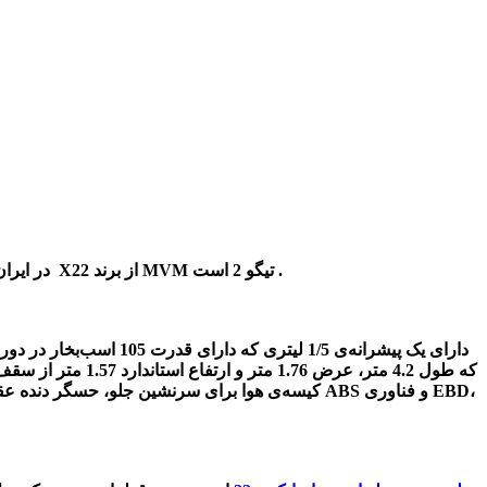
در واقع ورود برند چری و برخی از محصولات آن با نام MVM در ایران در کشور است که البته کراس‌ اورهای چری با نام تیگو می شناسند و در واقع X22 از برند MVM تیگو 2 است .