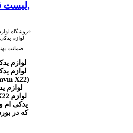
لیست قیمت کمک فنر ام وی ام ایکس 22,
فروشگاه لوازم
ضمانت بهت
یدکی ام و
که در بور