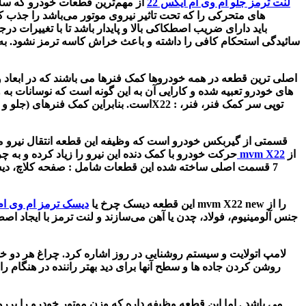
لنت ترمز جلو ام وی ام ایکس 22
از مهم‌ترین قطعات خودرو که
سلا
های متحرکی را که تحت تاثیر نیروی موتور می‌باشد را جذب کر
سائیدگی استحکام کافی را داشته و باعث خراش کاسه ترمز نشود. به طور کلی طول عمر لنت حدود 80 هزار کی
اصلی ترین قطعه در همه خودروها کمک فنرها می باشند که در ابعاد 
های خودرو تعبیه شده و کارایی آن به این گونه است که نوسانات به 
توپی سر کمک فنر، فنر،
کمک فنر ام وی امX22 :
است
. بنابراین
کمک فنرهای (جلو و 
قسمتی از گیربکس خودرو است که وظیفه این قطعه انتقال نیرو م
از
دیسک و صفحه mvm X22
حرکت خودرو با کمک دنده این نیرو را زیاد کرده و به چ
7 قسمت اصلی ساخته شده این قطعات شامل : صفحه کلاچ، دیسک 
mvm X22 new را از
این قطعه دیسک چرخ یا
دیسک ترمز ام وی ام 
جنس آلومینیوم، فولاد، چدن یا آهن می‌سازند و
لنت ترمز
با ایجاد اص