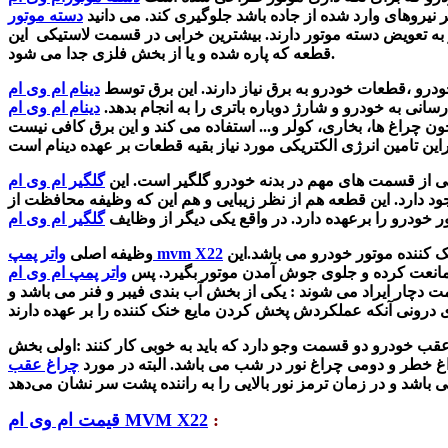
 نیروهای وارد شده از جاده باشد جلوگیری کند. می دانید
60 هزار کیلومتر نیاز به تعویض دسته موتور دارند. بیشترین خرابی در قسمت لاستیکی این
قطعه که پاره شده و یا از بخش فلزی جدا می شود.
رو ،قطعات خودرو به برق نیاز دارند. این برق توسط
سانی به خودرو و شارژ دوباره باتری را به انجام بدهد.
 چراغ ها، بخاری، کولر و... استفاده می کند و این برق کافی نیست
ی از قسمت های مهم در بدنه خودرو گلگیر است. این
ود دارد. این قطعه هم
از نظر زیبایی و هم این که وظیفه محافظت از
 خودرو را برعهده دارد.
در
واقع ی
کی دیگر از وظایف
 کننده موتور خودرو می باشد.
این
واتر پمپ mvm X22
وظیفه اصلی
ن ممانعت کرده و جلوی جوش آمدن موتور بگیرد. پس
ت دچار ایراد می شوند : یکی از بخش آب بندی فیبر و فنر می باشد و
قب خودرو دو قسمت وجو دارد که باید به خوبی کار کنند :اولی بخش
غ خطر و دومی چراغ نور در شب می باشد. البته در مورد
:
قیمت ام وی ام MVM X22