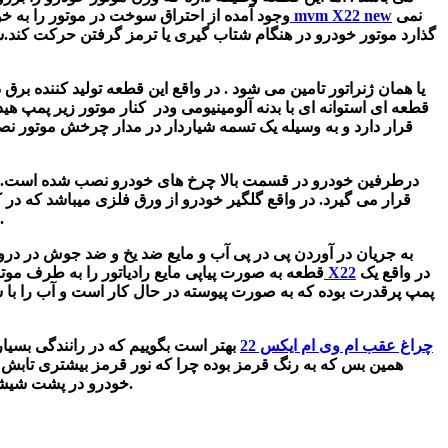
نمی
دسته موتور mvm X22 new
وجود آمده از احتراق سوخت در موتور را به خود
گذارد موتور خودرو در هنگام شتاب گیری یا ترمز گرفتن حرکت کند.ش
یا همان ژنراتور تامین می شود . در واقع این قطعه تولید کننده برق
قرار دارد و به وسیله یک تسمه شیاردار در مدار چرخش موتور 
قرار می گیرد.
در واقع گلگیر خودرو از ورق فلزی میباشد که در
حافظت از لاستیک‌های خودرو است.
به جریان در آوردن پی در پی آب و مایع ضد یخ و ضد جوش در در
در واقع یک
واتر پمپ ام وی ام X22
قطعه به صورت پیاپی مایع رادیاتور را به طرف موت
پمپ پر‌قدرت بوده که به صورت پیوسته در حال کار است و آب را با س
چراغ عقب ام وی ام ایکس 22
بهتر است بگوییم که در رانندگی بسی
خودرو در پشت شیشه عقب و یا بالای صندوق عقب وجود دارد که کمک کننده چراغ خطر می باشد و در زمان ترمز نور بالایی را به راننده پشت سر نشان می‌دهد.