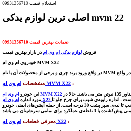
استعلام قیمت 09931356710
اصلی ترین لوازم یدکی mvm 22
ضمانت بهترین قیمت 09931356710
فروش
لوازم یدکی ام وی ام
در بازار بهترین قیمت
خودروی ام وی ام MVM X22
:
ام وی ام MVM X22
مشخصات
دارای یک پیشرانه‌ی 1/5 لیتری که دارای قدرت 105 اسب‌بخار در دور موتور 6000 دور بر دقیقه است و دارای موتور 2750 دور بر دقیقه و گشتاور 135 نیو‌تن متر می باشد. حالا در
ام وی ام MVM X22
این خودرو
 زمین که با فاصله‌ی کف 18.5سانتی‌متر تا جاده ساخته شده است . اندازه زاویه‌ی شیب برای چرخ جلو تا
ام وی ام X22
مورد اندازه
:
ام وی ام X22
معرفی قطعات