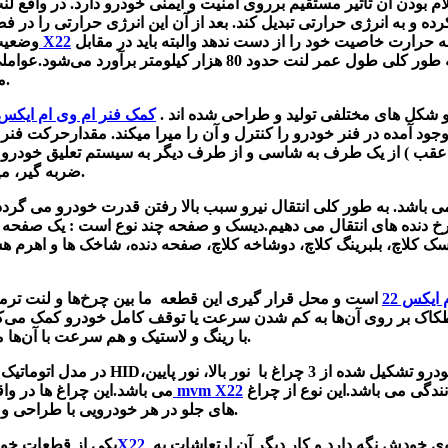
م بودن آن تاثیر مستقیم برروی امنیت و ایمنی خودرو دارد. در واقع
لنت
ده و به انرژی حرارتی تبدیل کند. بعد از آن این انرژی حرارتی را د
باید دارای ضریب اصطکاکی بالا و پایدار باشد تا با تغییرات درجه حرارت خاصیت خود را از دست ندهد والبته باید در مقابل
X22
لنت ترمز جلو ام وی ام
وضعیت 
لومتر برآورد می‌شود.عواملی چون : سوت کشیدن ،
می باشد.
و شکل های مختلفی تولید و طراحی شده اند .
کمک فنر ام وی ام ایکس 2
وجود آمده در فنر خودرو را کنترل و آن را میرا میکند. مقدارحرکت فن
عقب )
از یک طرف به شاسی و از طرف دیگر به سیستم تعلیق خودرو
ضربه گیر، میل کمک، پایه کمک، سوپاپ سر میل کمک، گاز یا مایع سیال می باشند.
ی باشد.
به طور کلی انتقال نیرو سبب بالا رفتن قدرت خودرو می گردد
رخ دنده های انتقال می دهیم.
دیسک و صفحه چند نوع است : یک صفحه ای
کلاچ، بلبرینگ کلاچ، دوشاخه کلاچ، صفحه دنده، شاخک ها و اهرم هس
ایکس 22
است و محل قرار گیری این قطعه ما بین چرخ‌ها و لنت ترم
طکاک بر روی آن‌ها به کم شدن سرعت یا توقف کامل خودرو کمک می‌کنن
با رینگ و لاستیک و هم‌ سرعت با آن‌ها می‌چرخد.
روشن کردن جاده ها و سطح آنها برای دید بهتر راننده در هنگام رانندگی می باشد.این نوع از چراغ
چراغ جلو mvm X22
می باشد.این چراغ ها در واق
های جلو در هر خودرویی با طراحی و فرم و شکل خاصی ساخته شده اند ولی عملکرد آنها یکسان می باشد.
می باشد . اما این قطعه وظیفه داره که وزن موتور خودرو را برروی خودش نگه دارد و کار دیگر آن ارتعاشات به
دسته موتورام وی امX22
یکی از قطعات خود