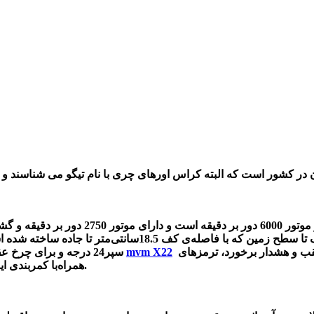
که طول 4.2 متر، عرض 1.76 متر و ارتفاع استاندارد 1.57 متر از سقف تا سطح
کیسه‌ی هوا برای سرنشین جلو، حسگر دنده عقب و هشدار برخورد، ترمزهای ABS و فناوری EBD،
mvm X22
سپر24 درجه و برای چرخ عقب تا لبه‌ی سپر پشت 30 درجه است. از جمله آپشن‌های ایمنی خودرو
همراه‌با کمربندی ایمنی پیش‌کشنده با 3 نقطه‌ی عملکرد برای تمامی سرنشینان می باشد.