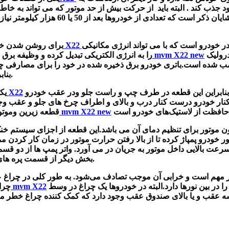
 جذب کند . البته باید از حرکت بیش از حد موتور که می تواند به خاطر
ایان ذکر است که تعدادی از
خودروها بعد از 50 یا 
 در خودرو است که با می تواند انرژی مکانیکی
دینام ام وی ام X22
برای روشن شدن خود
قطعه ای استوانه ای با بدنه آلومینیومی ودر کنار موتور زیر پمپ هیدرولیک
دینام ام وی ام mvm X22 new
را به انرژی الکتریکی تبدیل کرده و وظیفه برق ر
نصب شده است.باتری خودرو
برق ذخیره شده در خود را برای مصارفی چون
بنابراین تامین انرژی الکتریکی مورد نیاز بقیه قطعات بر عهده دینام است.
درطرفین خودرو در قسمت بالا چرخ های خودرو نصب شده است.بنابراین این قطعه در طرف چپ و راست جلو ودر عقب خودرو
X22
گلگیر ام وی ام
یک
 کنار خودرو درست کنار درب و بالای و اطراف چرخ های جلو و عقب وج
گلگیر ام وی ام mvm X22 new
قطعه زیرین وموتور
ون موتور برای تنظیم دمای آن می باشد.این قطعه
از اجزای سیستم خنک
ور خودرو پمپاژ کرده تا از بالا رفتن حرارت موتور در زمان کار کرد
رعت بالایی داخل موتور به جریان در می آورد. واتر پمپ ها از دو قسم
بخش دیگر از قسمت پره های درونی آنکه عملکردش پخش کردن مایع خنک کننده را بر عهده دارند.
ار مهم است و خرابی آن موجب تصادف می‌شود. به طور کلی در چراغ ع
همین بس که به رنگ قرمز بوده چرا که نور قرمز بیشتری تابش را در بین نورها دارد.البته در خودروها یک چراغ در وسط
چراغ عقب mvm X22
چرا