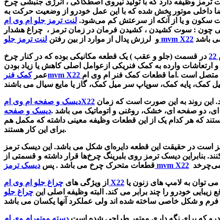
 ترمز وظیفه دارد که با تولید نیروی اصطکاکی ، انرژی جنبشی چرخ
ر فضا داخلی موتور پخش شده که با این عمل خودرو از وضعیت حرکت به
سکون و یا از آنکه از سرعتش کم می‌شود.
کشیدن فرمان در زمان ترمز ، چراغ هشدار
لنت ترمز جلو mvm X22
و لرزش پدال از موارد از بین رفتن
2
در قسمت (جلو و عقب ) یک قطعه مکانیکی بوده که در کنار چرخ
ر و ارتعاشات وارده به کمک فنریکی ازعوامل اصلی کاهش یا زیاد بودن
 متصل است .اما قطعات
کمک فنرmvm X22
عمر
.
این روند به این صورت است که زمان
دیسک و صفحه ام وی امX22
، دو صفحه ای، خشک، روغنی و اتوماتیک می باشد .
تند که هر کدام یک از این قطعات وظیفه معینی داشته که مکمل هم
برای این کار هستند.
ز است در حقیقت این قطعه دایره‌ای شکل می باشد. این
دیسک ترمز
د. بنابراین
دیسک ترمز روی بلبرینگ چرخ‌ها قرار داشته و قسمتی از
دیسک ترمز mvm X22
قطعات متحرک چرخ می باشد . پس
در مدل اتوماتیک می توان به لامپ های زنون یا HID،لامپ اتولایت و سیستم روشنایی در روز اشاره کرد. چراغ هر دو خودرو تشکیل شده از 3 چراغ با نور بالا، نور پایین
چراغ جلو ام وی ام X22
از ویژگی های
ع زیبایی خودرو را چند برابر می کند. البته وظیفه اصلی این
رو که برای نگه داری موتور طراحی شده است