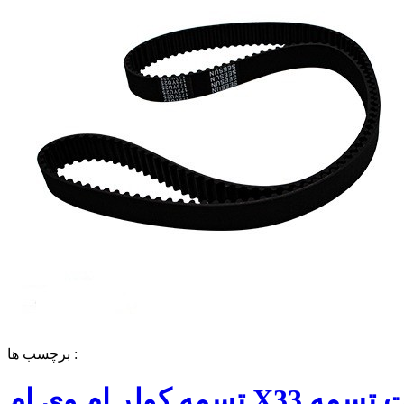
برچسب ها :
تسمه کولر ام وی ام X33 قیمت تسمه