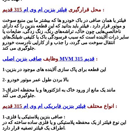
:
محل قرارگیری
فیلتر بنزین ام وی ام
315 قدیم
فیلتر یا همان صافی در باک خودرو ها که بیشتر ما بین منبع سوخت
و موتور قرار دارد
. فیلتر باید بدانید که این قطعه بنزین را که دارای
ناخالصی‌هایی چون خاک، تراشه‌های رنگ، زنگ زدگی، ضایعات یا
سایر ذرات آلاینده است که سبب فرسودگی باک یا کثیفی شیلنگ‌های
انتقال سوخت می گردد، را جذب و از کارایی نادرست خودرو
جلوگیری می کند.
:
صافی بنزین اصلی MVM 315 قدیم
وظایف
-این قطعه برای پاک سازی آلاینده های موجود در بنزین
1
2- بالا بردن طول عمر موتور خودرو
3-مانند یک مانع از ورود خاک به انژکتورها و یا محفظه احتراق
جلوگیری می کند.
:
انواع محتلف
فیلتر بنزین فابریکی ام وی ام
315 قدیم
1-صافی بنزین پلاستیکی یا فلزی :
این نوع فیلتر از یک محفظه پلاستیکی و یا فلزی ساده ساخته که در
اطراف یک فیلتر تصفیه قرار دارد.