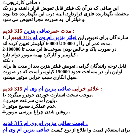
2-صافی کارتریجی :
این صافی که در آن یک فیلتر قابل تعویض قرار داشته و در یک
محفظه نگهدارنده فلزی قراردارد. البته درب این نگهدارنده جدا بوده
و فیلتر آن به صورت مجزا تعویض می شود.
:
مدت عمر
صافی بنزین
315 قدیم
فیلتر بنزین ام وی ام
315 قدیم
1-سازندگان برای تعویض این
از
مدت عمر آن را از 30000 تا 60000 کیلومتر تعیین کرده اند.
2-در صورت پاک‌ و خالص‌ بودن سوخت‌ها این مدت تا 100000
کیلومتر و کارکرد بهینه موتور دوام دارد .
نکته :
قابل توجه رانندگان گرامی تعویض فیلتر بنزین بعد از مدت ها برای
اولین بار، در مسافت حدود 150000 کیلومتر است که در صورت
سهل انگاری سبب خرابی موتور میشود.
:
علائم خرابی
صافی بنزین ام وی ام
315 قدیم
1- موجب سخت استارت خوردن خودرو میگردد.
2-پایین آمدن سرعت خودرو .
3-عدم عملکرد صحیح موتور.
4-روشن شدن چراغ بررسی موتور .
قیمت صافی بنزین ام وی ام 315 قدیم :
صافی بنزین ام وی ام
برای استعلام قیمت و اطلاع از نوع کیفیت