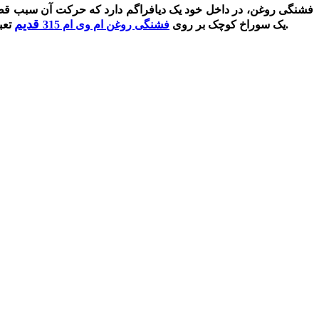
فشنگی روغن، در داخل خود یک دیافراگم دارد که حرکت آن سبب قطع 
قدیم
تعبیه شده است وارد و فشار روغن دیافراگم را به بالا برده و مدار را قطع می‌کند و این امر موجب خاموش شدن چراغ نشان دهنده‌ها می گردد.
یک سوراخ کوچک بر روی
فشنگی روغن ام وی ام 315