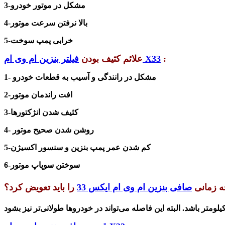
3-مشکل در موتور خودرو
4-بالا نرفتن سرعت موتور
5-خرابی پمپ سوخت
:
فیلتر بنزین ام وی ام X33
علائم کثیف بودن
1- مشکل در رانندگی و آسیب به قطعات خودرو
2-افت راندمان موتور
3-کثیف شدن انژکتورها
4- روشن شدن صحیح موتور
5-کم شدن عمر پمپ بنزین و سنسور اکسیژن
6-سوختن سوپاپ موتور
ه زمانی
صافی بنزین ام وی ام ایکس 33
را باید تعویض کرد؟