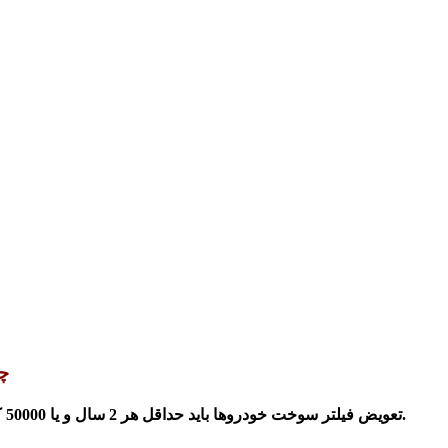
چ
تعویض فیلتر سوخت خودروها باید حداقل هر 2 سال و یا 50000 کیلومتر باشد. البته این فاصله می‌تواند در خودروها طولانی‌تر نیز بشود.