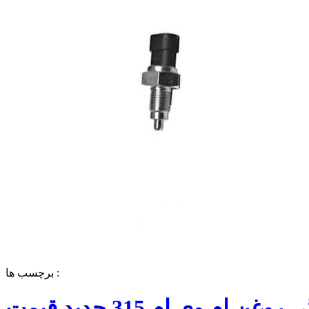
برچسب ها :
فشنگی روغن ام وی ام 315 جدید قیمت