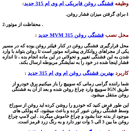
و
ظیفه
فشنگی روغن فابریکی ام وی ام 315 جدید
:
1-
برای
گرفتن میزان فشار روغن.
2-محفاظت از موتور .
محل نصب
فشنگی روغن MVM 315 جدید
:
محل قرارگیری فشنگی روغن
در کنار فیلتر روغن بوده که در مسیر
یکی از مجراهای روانکاری پیشرانه موتور است تا روغن بتواند با وارد
شدن به این
فشنگی
تغییر و تحولاتی در این ماده انجام بده ، تا اندازه
فشار اینجا شده در خود را به نمایشگر مربوطه ارسال بکند
.
کاربرد
بهترین
فشنگی روغن ام وی ام 315 جدید
:
شما راننده گرامی زمانی که سوییچ را باز میکنیم برق خودرو از
طریق IGN
سوییچ وارد چراغ روغن شده و بعد از آن به
فشنگی
روغن
منتقل
میشود
.
این طور فرض کنید که خودرو را روشن کرده اید روغن از سوراخ
وسط
فشنگی روغن
عبور کرده و باعث میشود، که پولکی های
موجود از بدنه جدا بشود و چراغ خاموش میگردد . این لامپ چراغ
روغن ما بین 3 الی 5 وات نور دارد و به رنگ زرد قرمز است
.