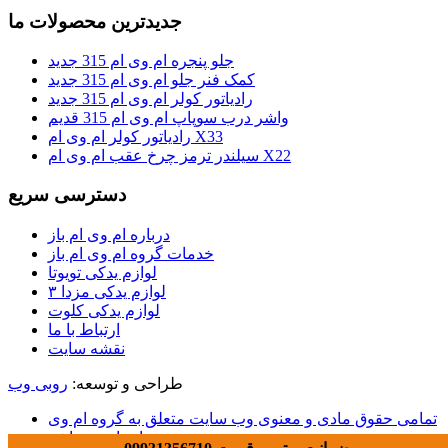
جدیدترین محصولات ما
جلو پنجره ام وی ام 315 جدید
کمک فنر جلو ام وی ام 315 جدید
رادیاتور کولر ام وی ام 315 جدید
واشر درب سوپاپ ام وی ام 315 قدیم
رادیاتور کولر ام وی ام X33
سیلندر ترمز چرخ عقب ام وی ام X22
دسترسی سریع
درباره ام وی ام باز
خدمات گروه ام وی ام باز
لوازم یدکی تویوتا
لوازم یدکی مزدا ۳
لوازم یدکی کلوت
ارتباط با ما
نقشه سایت
طراحی و توسعه:
روبی وب
تمامی حقوق مادی و معنوی وب سایت متعلق به گروه ام وی
ام باز می باشد