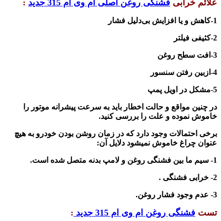
علائم خرابی
فشنگی روغن اصلی ام وی ام 315 جدید
:
1-کاهش و یا افزایش بی‌دلیل فشار
2-کثیفی فیلتر
3-افت سطح روغن
4-ازبین رفتن سنسور
5-مشکل در اویل پمپ
در چنین مواقع و حالت اخطار باید به سرعت پیشرانه موتور را
خاموش نموده و علت را بررسی کنید.
برخی احتمالات وجود دارد که در زمان روشن بودن خودرو به هیچ
عنوان چراغ خاموش نمیشود دلایل آن
:
1-
سیم ما بین
فشنگی روغن
و لامپ بدنه متصل شده است.
2-
خرابی فشنگی
.
3- عدم وجود
فشار روغن
.
تست
فشنگی روغن ام وی ام 315 جدید
: