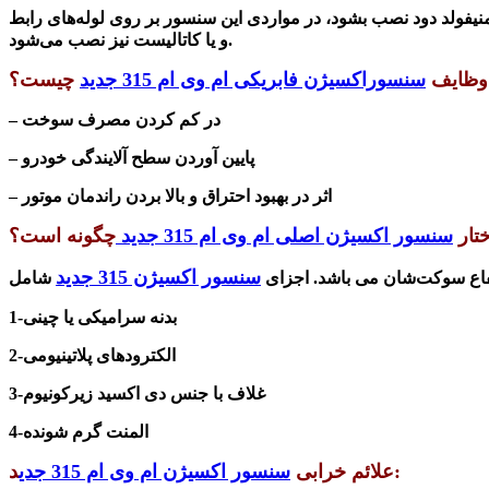
ولد دود نصب بشود، در مواردی این سنسور بر روی لوله‌های رابط
و یا کاتالیست نیز نصب می‌شود.
وظایف
سنسوراکسیژن فابریکی ام وی ام 315 جدید
چیست؟
– در کم کردن مصرف سوخت
– پایین آوردن سطح آلایندگی خودرو
– اثر در بهبود احتراق و بالا بردن راندمان موتور
تار
سنسور اکسیژن اصلی ام وی ام 315 جدید
چگونه است؟
سنسور اکسیژن 315 جدید
تفاع سوکت‌شان می باشد.
اجزای
1-بدنه سرامیکی یا چینی
2-الکترودهای پلاتینیومی
3-غلاف با جنس دی اکسید زیرکونیوم
4-المنت گرم شونده
د:
علائم خرابی
سنسور اکسیژن ام وی ام 315 جدی