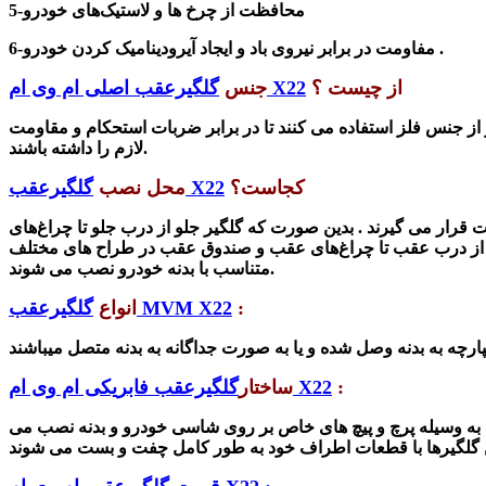
محافظت از چرخ ها و لاستیک‌های خودرو
5-
مفاومت در برابر نیروی باد و ایجاد آیرودینامیک ‌کردن خودرو .
6-
از چیست ؟
گلگیرعقب اصلی ام وی ام X22
جنس
ز جنس فلز استفاده می کنند تا در برابر ضربات استحکام و مقاومت
لازم را داشته باشند.
کجاست؟
گلگیرعقب X22
محل نصب
 قرار می گیرند . بدین صورت که
گلگیر جلو از درب جلو تا چراغ‌های
 از درب عقب تا چراغ‌های عقب و صندوق عقب در طراح های مختلف
متناسب با بدنه خودرو نصب می شوند.
:
گلگیرعقب MVM X22
انواع
:
گلگیرعقب فابریکی ام وی ام X22
ساختار
را به وسیله پرچ و پیچ های خاص بر روی شاسی خودرو و بدنه نصب می