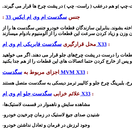
.
چپ )و هم درعقب ( راست- چپ ) در پشت چرخ ها قرار می گیرند
جنس
سگدست ام وی ام ایکس 33
:
خته بشوند.
بنابراین سازندگان قطعات خودرو ج
نس سگدست ها را از
:
سگدست فابریکی ام وی ام X33
محل قرارگیری
 قطعات را درست در پشت چرخ‌های جلو قرار می دهند. اگر می خواهید
:
سگدست MVM X33
اجزای مربوط به
:
سگدست جلو ام وی ام X33
علائم خرابی
-مشاهده سایش و ناهموار در قسمت لاستیک‌ها
-شنیدن صدای جیغ لاستیک در زمان چرخیدن خودرو
-وجود لرزش در فرمان و تعادل نداشتن خودرو