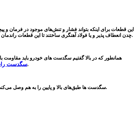
این قطعات برای اینکه بتواند
فشار و تنش‌های موجود در فرمان و پیچی
چدن انعطاف پذیر و یا فولاد آهنگری ساختند تا این قطعات راندمان بهتری داشته باشند. باید بدانید که در خودروهای اسپرت برای پایین آوردن وزن و زیاد کردن سرعت این قطعات را از آلومنیوم بادوام میسازند.
همانطور که در بالا گفتیم سگدست های خودرو باید مقاومت با
سگدست راست 
را بررسی کنید باید چرخ های خودرو را باز ‌نموده و پس از خارج کردن حتما اتصالات های این قطعات را از هم جدا بکنید.
سگدست ها طبق‌های بالا و پایین را به هم وصل می‌کند. البته قطعات دیگر سیستم تعلیق خودرو مانند : سیبک فرمان، توپی چرخ، بلبرینگ چرخ جلو و کالیبر ترمز دیسکی به سگدست متصل هستند.