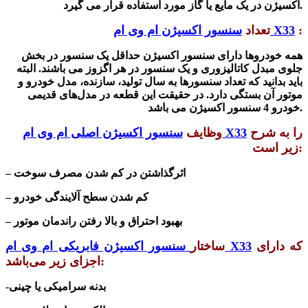
اکسیژن در یک مایع یا گاز مورد استفاده قرار می گیرد.
:
سنسور اکسیژن ام وی ام X33
تعداد
همه
خودروها دارای سنسور اکسیژن حداقل یک سنسور در بخش
جلوی مبدل کاتالیزوری و یک سنسور در هر اگزوز می باشند. البته
باید بدانید که تعداد سنسورها به سال تولید، سازنده، مدل خودرو و
موتور آن بستگی دارد. در حقیقت این قطعه در مدل‌های قدیمی
خودرو 4 سنسور اکسیژن می باشد.
را به شرح
سنسور اکسیژن اصلی ام وی ام X33
وظایف
زیر است:
– اثرگذاشتن در کم شدن مصرف سوخت
– کم شدن سطح آلایندگی خودرو
– بهبود احتراق و بالا رفتن راندمان موتور
که دارای
سنسور اکسیژن فابریکی ام وی ام X33
ساختار
اجزای زیر می‌باشد:
-بدنه سرامیکی یا چینی