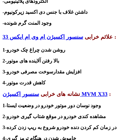
-الکترودهای پلاتینیومی
-داشتن غلاف با جنس دی اکسید زیرکونیوم
-وجود المنت گرم شونده
:
علائم خرابی
سنسور اکسیژن ام وی ام ایکس 33
1-روشن شدن چراغ چک خودرو
2-بالا رفتن آلاینده های موتور
3-افزایش مقدارسوخت مصرفی خودرو
4-کاهش قدرت موتور
:
سنسور اکسیژن MVM X33
نشانه های خرابی
1-وجود نوسان دور موتور خودرو در وضعیت ایستا
2-مشاهده کندی خودرو در موقع شتاب گیری خودرو
3-در زمان کم کردن دنده خودرو شروع به ریپ زدن کرده
4-خاموش شدن در هنگام ترمز گیری