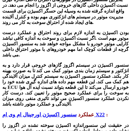
نسبت اکسیژن داخلی گازهای خروجی از اگزوز را انجام می دهد. در
واقع اندازه گرفته شده به وسیله این
حسگر اکسیژن
برای قسمت
مدیریت موتور در سیستم های انژکتوری مهم بوده و کنترل آلاینده
های ایجاد شده از احتراق سوخت به کار می روند.
بودن اکسیژن به اندازه لازم برای روند احتراق و عملکرد درست
موتور مهم است .اگر نسبت اکسیژن و سوخت به اندازه کافی نباشد
کارایی موتور خودرو با مشکل مواجه خواهد شد به سنسور اکسیژن
گرچه از قطعات کوچک اما مهم خودروهای با موتور احتراق داخلی
می باشد.
سنسور اکسیژن در سیستم اگزوز گازهای خروجی قرار دارد و به
انژکتور و سیستم زمان بندی موتور کمک می کند تا به صورت بهینه
کار بکند. عملکرد
سنسور اکسیژن
به سیستم کنترل میزان آلایندگی
هم کمک می کند. این قطعه مهم داده های اندازه گیری شده خود را
به ECU خودرو ارسال می‌کند تا این قطعه بتواند نسبت ایده آل هوا
به سوخت را برای عملکرد صحیح موتور را تعیین کند. درست کار
نکردن عملکرد سنسور اکسیژن می تواند تاثیری منفی روی میزان
آلایندگی و عملکرد موتور داشته باشد.
:
سنسور اکسیژن اورجینال ام وی ام X22
عملکرد
در حقیقت این سنسوراندازه اکسیژن سوخته نشده در اگزوز را
نشان داده و معادل اندازه اکسیژن سوخته نشده ولتاژی تولید می