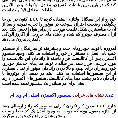
کند که در پایین ترین غلظت اکسیژن، معادل 0٫1 ولت و در بالاترین
غلظت، معادل 0٫9 ولت است.
اکنون در این جا ECU خودرو از این سیگنال ولتاژی استفاده کرده تا
چگونگی وضعیت احتراق سوخت در موتور را تجزیه نموده و بعد از
آن به مناسبترین شکل غلظت سوخت در برابر هوا را تعیین بکند. بعد
از آن مصرف خودرو کم شده و آلاینده های خروجی از اگزوز آلودگی
کمتری بیرون می دهد.
امروزه با تولید خودروهای جدید و پیشرفته تر سازندگان از سیستم
عیب یابی نسل 2 مستقر در خودرو استفاده می‌کنند، وجود سنسور
اکسیژن پس از کاتالیست قرار داشته تا راندمان این کاتالیست را
مورد بررسی قرار بدهد. هر ساله با تولید مدل‌های جدیدتر خودرو،
خودروسازان برای بهبود و بالا بردن راندمان موتور از تعداد بیشتری
از این سنسورها استفاده می‌کنند. البته در بعضی از موتورها با
راندمان بالا در پشت مبدل‌های کاتالیستی سنسورهای اکسیژن دارند
یعنی برای هر سیلندر یک سنسور تعبیه شده است .
:
سنسور اکسیژن اصلی ام وی ام X22
خرابی
نشانه های
-صحیح کار نکردن کارایی سنسور که ولتاژ ارسالی به ECU خارج
1
از اندازه معمول بوده که موجب به وجود آمدن یک کد خطا و سبب
روشن شدن چراغ چک خودرو میگردد.