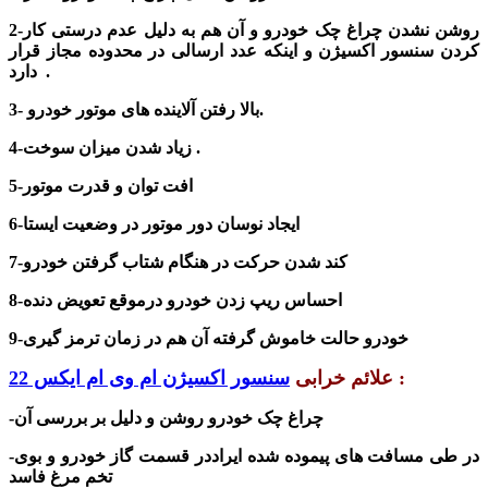
2-روشن نشدن
چراغ چک خودرو و آن هم به دلیل عدم درستی کار
کردن
سنسور اکسیژن و اینکه عدد ارسالی در محدوده مجاز قرار
دارد .
3- بالا رفتن آلاینده های موتور خودرو.
4-زیاد شدن میزان سوخت .
5-افت توان و قدرت موتور
6-ایجاد نوسان دور موتور در وضعیت ایستا
7-کند شدن حرکت در هنگام شتاب گرفتن خودرو
8-احساس ریپ زدن خودرو درموقع تعویض دنده
9-خودرو حالت خاموش گرفته آن هم در زمان ترمز گیری
:
علائم خرابی
سنسور اکسیژن ام وی ام ایکس 22
-چراغ چک خودرو
روشن
و دلیل بر بررسی آن
-در طی مسافت های پیموده شده ایراددر قسمت گاز خودرو و بوی
تخم مرغ فاسد