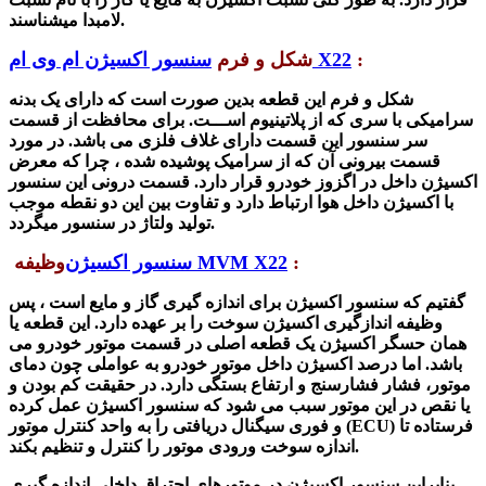
لامبدا میشناسند.
:
سنسور اکسیژن ام وی ام X22
شکل و فرم
شکل و فرم این قطعه بدین صورت است که دارای یک بدنه‌
سرامیکی‌ با سری که از پلاتینیوم‌ اســـت. برای محافظت از قسمت
سر سنسور این قسمت دارای غلاف‌ فلزی‌ می باشد. در مورد
قسمت بیرونی آن که از سرامیک‌ پوشیده شده ، چرا که معرض‌
اکسیژن‌ داخل در اگزوز خودرو قرار دارد. قسمت‌ درونی این سنسور
با اکسیژن‌ داخل هوا ارتباط دارد و تفاوت بین‌ این‌ دو نقطه‌ موجب
تولید ولتاژ در سنسور میگردد.
:
سنسور اکسیژن MVM X22
وظیفه
گفتیم که
سنسور اکسیژن برای اندازه گیری گاز و مایع است ، پس
وظیفه اندازگیری اکسیژن سوخت را بر عهده دارد. این قطعه
یا
همان حسگر اکسیژن یک قطعه اصلی در قسمت موتور خودرو می
باشد.
اما درصد اکسیژن داخل موتور خودرو به عواملی چون دمای
موتور، فشار فشارسنج و ارتفاع بستگی دارد. در حقیقت کم بودن و
یا نقص در این موتور سبب می شود که سنسور اکسیژن عمل کرده
و فوری سیگنال دریافتی را به واحد کنترل موتور (ECU) فرستاده تا
اندازه سوخت ورودی موتور را کنترل و تنظیم بکند.
بنابراین سنسور اکسیژن در موتورهای احتراق داخلی اندازه گیری