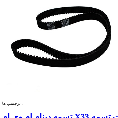
برچسب ها :
تسمه دینام ام وی ام X33 قیمت تسمه