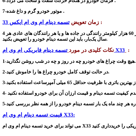
6-فرمان خودرو در هنگام حرکت سفت و سخت می گردد .
7-موتور خودرو گرم و داغ شده .
:
زمان تعویض
تسمه دینام ام وی ام ایکس 33
اگرعلائم بالا را مشاهده کردید بدانید که تسمه دینام خراب شده است و باید آن را تعویض کنید. ولی سازندگان این قطعه گفته اند که برای هر 60 هزار کیلومتر رانندگی در جاده ها و یا هر رانندگان های عادی هر 4
سال یک‌بار، باید این تسمه دینام خودرو را تعویض بکنید.
:
تسمه دینام فابریکی ام وی ام X33
نکات کلیدی در مورد
1-هیچ وقت چراغ های خودرو چه در روز و چه در شب روشن نگذارید.
2-در حالت توقف کامل خودرو چراغ ها را خاموش کنید.
 از بهترین باتری با ظرفیت
حداقل 65 میلی آمپرساعت
اره هر چند ماه یک بار تسمه دینام خودرو را از همه نظر
:
تسمه دینام ام وی ام X33
قیمت
تسمه دینام ام وی ام X33
می تواند برای خرید