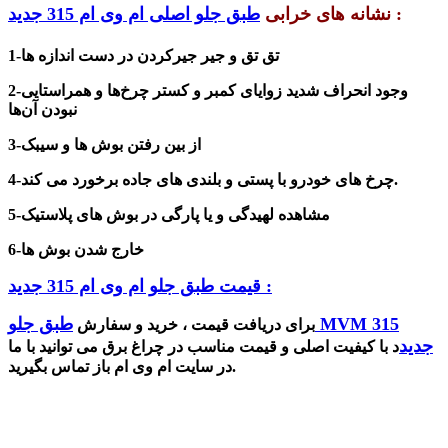
:
نشانه های خرابی
طبق جلو اصلی ام وی ام 315 جدید
1-تق تق و جیر جیرکردن در دست اندازه ها
2-وجود
انحراف شدید زوایای کمبر و کستر چرخ‌ها و همراستایی
نبودن آن‌ها
3-از بین رفتن بوش ها و سیبک
4-چرخ های خودرو با پستی و بلندی های جاده برخورد می کند.
5-مشاهده لهیدگی و یا پارگی در بوش های پلاستیک
6-خارج شدن بوش ها
قیمت طبق جلو ام وی ام 315 جدید :
طبق جلو MVM 315
برای دریافت قیمت ، خرید و س
فارش
جدید
د با کی
ف
یت
اصلی و قیمت مناسب در چراغ برق می توانید با ما
در سایت ام وی ام باز تماس بگیرید.