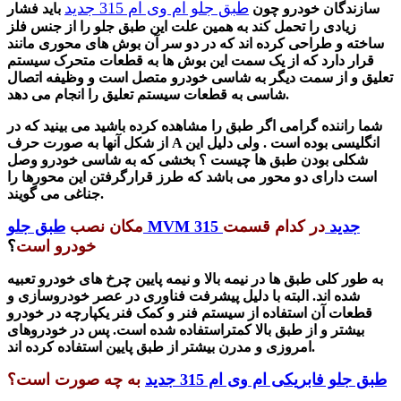
طبق جلو ام وی ام 315 جدید
سازندگان خودرو چون
باید فشار
زیادی را تحمل کند به همین علت این طبق جلو را از جنس فلز
ساخته و طراحی کرده اند که در دو سر آن بوش های محوری مانند
قرار دارد که از یک سمت این بوش ها به قطعات متحرک سیستم
تعلیق و از سمت دیگر به شاسی خودرو متصل است و وظیفه اتصال
شاسی به قطعات سیستم تعلیق را انجام می دهد.
شما راننده گرامی اگر طبق را مشاهده کرده باشید می بینید که در
از شکل آنها به صورت حرف A انگلیسی بوده است . ولی دلیل این
شکلی بودن طبق ها چیست ؟ بخشی که به شاسی خودرو وصل
است دارای دو محور می باشد که طرز قرارگرفتن این محورها را
جناغی می گویند.
طبق جلو MVM 315 جدید
در کدام قسمت
مکان نصب
خودرو است
؟
به طور کلی طبق ها در نیمه بالا و نیمه پایین چرخ های خودرو تعبیه
شده اند. البته با دلیل پیشر
ف
ت فناوری در عصر خودروسازی و
قطعات آن استفاده از سیستم فنر و کمک فنر یکپارچه در خودرو
بیشتر و از طبق بالا کمتراستفاده شده است. پس در خودروهای
امروزی و مدرن بیشتر از طبق پایین استفاده کرده اند.
طبق جلو فابریکی ام وی ام 315 جدید
به چه صورت است؟