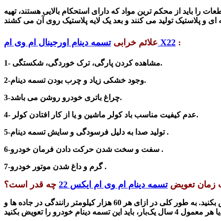
عات را باید از محکم ترین مواد که دارای استحکام بالایی هستند، تهیه
:
تسمه دینام اورجینال ام وی ام X22
علائم خرابی
1- مشاهده کردن پارگی، ترک خوردگی، شکستگی.
2-وجود خشکی زیاد و چرب بودن تسمه دینام.
3-چراغ باتری خودرو روشن می باشد.
4- عدم کیفیت مناسب باد کولر ماشین و یا از کار افتادن کولر.
5-تولید صدا به دلیل فرسودگی و سایش تسمه دینام .
6-سفت و سخت شدن حرکت دادن فرمان خودرو .
7-گرم و داغ شدن موتور خودرو .
زمان تعویض
تسمه دینام ام وی ام ایکس 22
چه قدر است؟
مشاهده یک یا چند از علائم بالا به شما رانندگان گرامی کمک می کند که بدانید احتمال خرابی تسمه دینام وجود دارد که باید حتما آن را تعویض بکنید. به طور کلی در ازای هر 60 هزار کیلومتر رانندگی در جاده ها و
 تسمه دینام خودرو را تعویض بکنید.