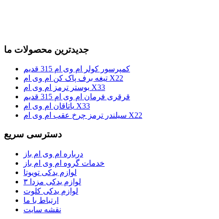
جدیدترین محصولات ما
کمپرسور کولر ام وی ام 315 قدیم
تیغه برف پاک کن ام وی ام X22
بوستر ترمز ام وی ام X33
قرقری فرمان ام وی ام 315 قدیم
یاتاقان ام وی ام X33
سیلندر ترمز چرخ عقب ام وی ام X22
دسترسی سریع
درباره ام وی ام باز
خدمات گروه ام وی ام باز
لوازم یدکی تویوتا
لوازم یدکی مزدا ۳
لوازم یدکی کلوت
ارتباط با ما
نقشه سایت