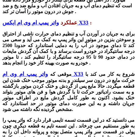
است که تنظیم دمای آب و به
جریان افتادن آب و مایع ضد یخ و ضد
را آسان تر کند .
جوش در درون موتور
:
واتر پمپ ام وی ام ایکس X33
عملکرد
برای به جریان در آوردن آب و
تنظیم دمای
حرارت ناشی از احتراق
و سوختن بنزین در موتور این واتر پمپ به کمک می آید و سعی می
کند تا دمای موجود در آب را به دمایی استاندارد که حدودا 2500
درجه سانتیگراد در خودرو است برساند و با کمک آن گردش مایعات
در دمای حدود 90 تا 95 درجه سانتیگراد را تنظیم کند
، تا موتور
خودرو به صورت بهینه کار خود را انجام بدهد .
واتر پمپ ام وی ام X33
شروع به کار می کند با
موقعی که
حرکت مایع در درون سر سیلندر و بدنه موتور موجب خنک شدن این
قطعه می
گردد
. حالا مایع پس از گردش و خنک کردن موتور بازگ
شته
و به سمت رادیاتور حرکت تا با گردش هوا و فن های موتور بتواند
خنک بشود. اکنون به طور کامل گردش مایع
در اطراف موتور
جریان دا
شته
و به این صورت دمای موتور در حد استاندارد که
نگه داشته می شود.
مشخص گردیده
می دانستید که در این قسمت تسمه تایمی قرار دارد که واتر پمپ را
به طور مستقیم می چرخاند . این تسمه تایم به قطعه دیگری چون
پولی در قسمت سر واتر پمپ متصل بوده و پروانه داخل آن را به