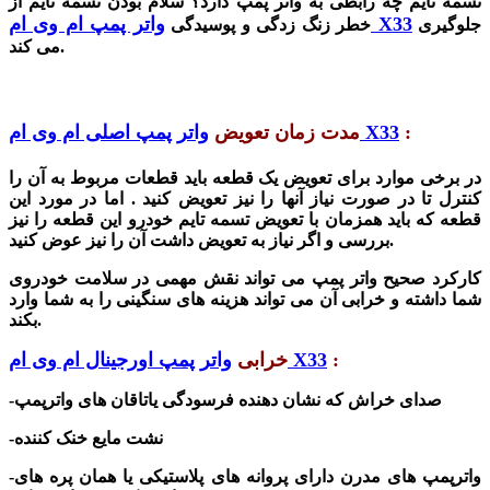
تسمه تایم چه رابطی به واتر پمپ دارد؟ سلام بودن تسمه تایم از
واتر پمپ ام وی ام X33
جلوگیری
خطر زنگ زدگی و پوسیدگی
می کند.
:
واتر پمپ اصلی ام وی ام X33
مدت زمان تعویض
در برخی موارد برای تعویض یک قطعه باید قطعات مربوط به آن را
کنترل تا در صورت نیاز آنها را نیز تعویض کنید . اما در مورد این
قطعه که باید همزمان با تعویض تسمه تایم خودرو این قطعه را نیز
بررسی و اگر نیاز به تعویض داشت آن را نیز عوض کنید.
کارکرد صحیح واتر پمپ می تواند نقش مهمی در سلامت خودروی
شما دا
شته
و خرابی آن می تواند هزینه های سنگینی را به شما وارد
بکند.
:
واتر پمپ اورجینال ام وی ام X33
خرابی
-صدای خراش که نشان دهنده فرسودگی یاتاقان های واترپمپ
-نشت مایع خنک کننده
-واترپمپ های مدرن دارای پروانه های پلاستیکی یا همان پره های