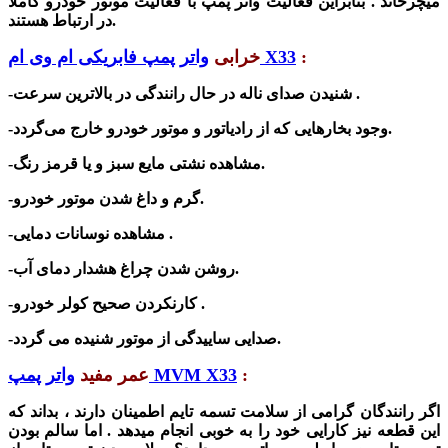
میچرخاند . بنابراین فعالیت واتر پمپ با فعالیت موتور خودرو کاملا
در ارتباط هستند.
:
واتر پمپ فابریکی ام وی ام X33
خرابی
-شنیدن صدای ناله در حال رانندگی در بالاترین سرعت .
-وجود بخارهایی که از رادیاتور و موتور خودرو خارج می‌گردد.
-مشاهده نشتی مایع سبز و یا قرمز رنگ.
-گرم و داغ شدن موتور خودرو.
-مشاهده نوسانات دمایی .
-روشن شدن چراغ هشدار دمای آب.
-کارنکردن صحیح کولر خودرو .
-صدایی ساییدگی از موتور شنیده می گردد.
:
واتر پمپ MVM X33
عمر مفید
اگر
رانندگان گرامی از سلامت تسمه تایم اطمینان دارند ، بداند که
این قطعه نیز کارایی خود را به خوبی انجام میدهد . اما سالم بودن