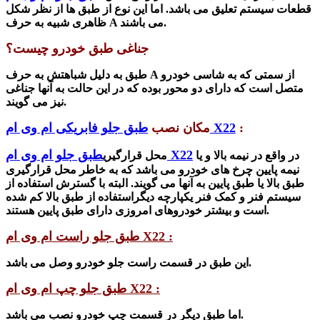
قطعات سیستم تعلیق
می باشد
. اما این نوع از طبق ها از نظر
شکل
شند.
بیه به حرف A می با
ظاهری
ش
جناغی طبق خودرو چیست؟
از سمتی که به شاسی خودرو
A
ش به حرف
طبق به دلیل
شباهت
متصل است که دارای دو محور بوده که در این حالت به آنها جناغی
نیز می گویند.
:
طبق جلو فابریکی ام وی ام X22
مکان نصب
طبق جلو ام وی ام X22
در واقع در نیمه بالا و یا
محل قرارگیری
نیمه پایین چرخ های خودرو می باشد که به خاطر محل قرارگیری
طبق بالا یا طبق پایین به آنها می گویند. البته با گسترش استفاده از
سیستم فنر و کمک فنر یکپارچه دیگراستفاده از طبق بالا کم شده
خودروهای امروزی دارای طبق پایین هستند.
است و بی
شتر
طبق جلو راست ام وی ام X22 :
شد.
این طبق در قسمت راست جلو خودرو وصل می با
طبق جلو چپ ام وی ام X22 :
شد.
اما طبق دیگر در قسمت چپ خودرو نصب می با