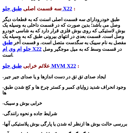
:
طبق جلو X22
سه قسمت اصلی
طبق خودرودارای سه قسمت اصلی اسنت که به قطعات دیگر
وصل می باشد؛ بدین صورت که در قسمت داخلی به وسیله یک
بوش لاستیکی که روی بوش فلزی قرار دارد که به شاسی خودرو
وصل است. قسمت بعدی در انتهای بیرونی طبق که به وسیله یک
طبق
مفصل به نام سیبک به سگدست متصل است
. و قسمت آخر
جلو ام وی ام X22
در قسمت وسط که به میل موجگیر وصل
است.
:
طبق جلو MVM X22
علائم خرابی
-ایجاد صدای تق تق در دست اندازها و یا صدای جیر جیر
-وجود انحراف شدید زوایای کمبر و کستر چرخ ها و کج شدن طبق
ها
-خرابی بوش و سیبک
-شرایط جاده و نحوه رانندگی
-بررسی حالت بوش ها ازنظر له
شدن
یا پارگی بوش پلاستیکی آنها