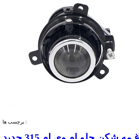
برچسب ها :
چراغ مه شکن جلو ام وی ام 315 جدید