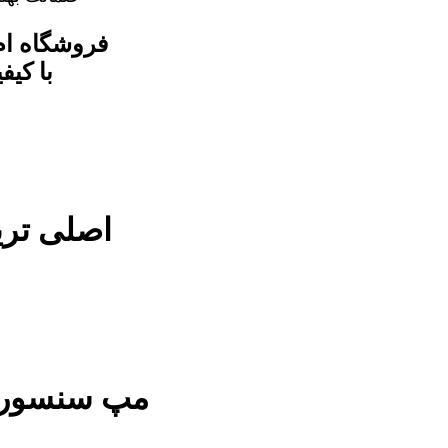
اصلی ترین 
مپ سنسور خ