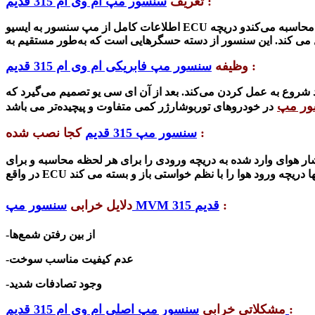
:
تعریف
سنسور مپ ام وی ام 315 قدیم
حاسبه می‌کندو دریچه
می کند
:
وظیفه
سنسور مپ فابریکی ام وی ام 315 قدیم
 شروع به عمل کردن می‌کند.
بعد از آن ای سی یو تصمیم می‌‌گیرد که
ر مپ
در خودروهای توربوشارژر کمی متفاوت و پیچیده‌تر می با
شد
کجا نصب شده :
سنسور مپ 315 قدیم
ی وارد شده به دریچه ورودی را برای هر لحظه محاسبه و برای ECU می فرستد.
دریچه ورود هوا را با ن
ظم خواستی باز و بسته می کند
:
سنسور مپ MVM 315 قدیم
دلایل خرابی
-از بین رفتن شمع‌ها
-عدم کیفیت مناسب سوخت
-وجود تصادفات شدی
د
:
مشکلاتی خرابی
سنسور مپ اصلی ام وی ام 315 قدیم