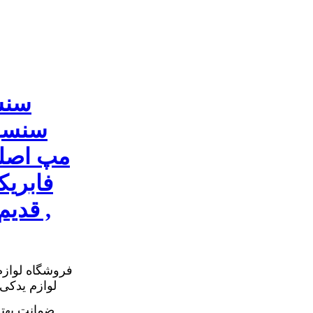
315 قدیم سنسور مپ MVM 315 قدیم ,
فروشگاه لوازم
ضمانت بهت