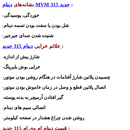
:
دینام MVM 315 جدید
نشانه‌های
-خوردگی، پوسیدگی
-شل بودن یا سفت بودن تسمه دینام
-شنیده شدن صدای جیرجیر
:
دینام 315 جدید
علائم خرابی
-شارژ بیش از اندازه
-خرابی بوش بلبرینگ
-چسبیدن پلاتین شارژ آفتامات در هنگام روشن بودن موتور
-اتصال پلاتین قطع و وصل در زمان خاموش بودن موتور
-گیر افتادن آرمیچر به بدنه پوسته
-اتصالی سیم های دینام
-روشن شدن چراغ هشدار در صفحه کیلومتر
قیمت دینام ام وی ام 315 جدید :