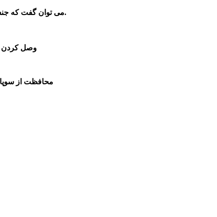
جنس واشر درب سوپاپ ام وی ام 315 قدیم از سیلیکون مخصوص است.
می توان گفت که
1-وصل کردن 
3-محافظت از سوپا