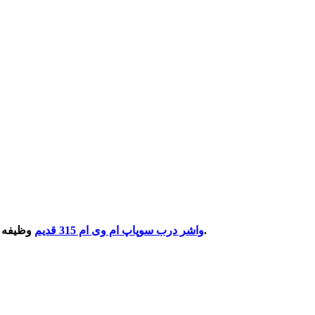
وظیفه جلوگیری از نشتی روغن به درون محفظه سیلندر را برعهده‌ دارد. بنابراین در موقع خرید از اصل بودن این قطعه مهم اطمینان کامل پیدا کنید.
واشر درب سوپاپ ام وی ام 315 قدیم