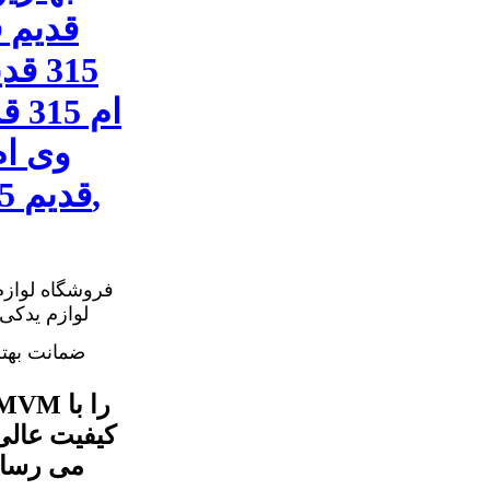
قدیم 
315
ام 
قدیم واشر درب سوپاپ MVM 315 قدیم,
فروشگاه لوازم
ضمانت بهت
کیفیت عالی
می رسان