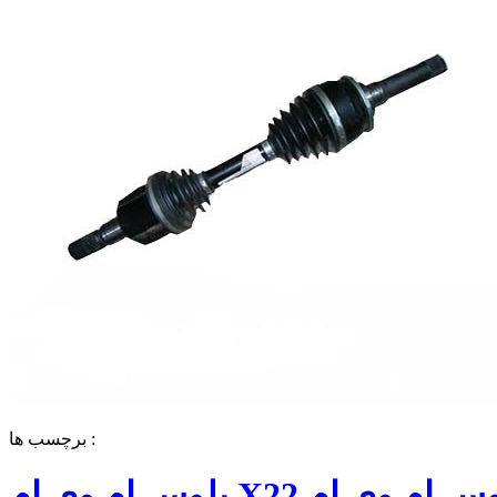
برچسب ها :
پلوس ام وی ام X22 قیمت پلوس ام وی ام