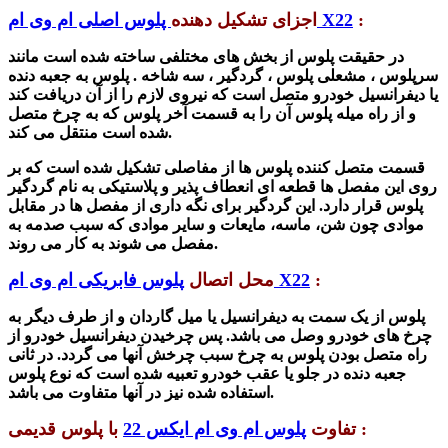
:
پلوس اصلی ام وی ام X22
اجزای تشکیل دهنده
در حقیقت پلوس از بخ
ش
های مختلفی ساخته شده است مانند
سرپلوس ، م
شعلی
پلوس ، گردگیر ، سه
شاخه .
پلوس به جعبه دنده
یا دیفرانسیل خودرو متصل است که نیروی لازم را از آن دریافت کند
و از راه میله پلوس آن را به قسمت آخر پلوس که به چرخ متصل
شده است منتقل می کند.
قسمت متصل کننده پلوس ها از مفاصلی تشکیل شده است که بر
روی این مفصل ها قطعه ای انعطاف پذیر و پلاستیکی به نام گردگیر
پلوس قرار دارد. این گردگیر برای نگه داری از مفصل ها در مقابل
موادی چون شن، ماسه، مایعات و سایر موادی که سبب صدمه به
مفصل می شوند به کار می روند.
:
پلوس فابریکی ام وی ام X22
محل اتصال
پلوس از یک سمت به دیفرانسیل یا میل گاردان و از طرف دیگر به
چرخ های خودرو وصل می باشد. پس چرخیدن دیفرانسیل خودرو از
راه متصل بودن پلوس به چرخ سبب
چرخ
ش
آنها می گردد. در ثانی
جعبه دنده در جلو یا عقب خودرو تعبیه
شده است که
نوع پلوس
.
استفاده شده نیز در آنها متفاوت می با
شد
با پلوس قدیمی :
تفاوت
پلوس ام وی ام ایکس 22