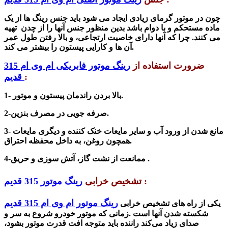
چون در موتور گرمای زیادی ایجاد می
شود باید
جنس رینگ ها از یک
ماده مستحکم و با دوام با
شد بدین من
ظور جنس آنها را
از چدن تهیه
می کنند. چرا که آنها
دارای خاصیت ارتجاعی، و بالا رفتن طول عمر
آن ها و کارایی پیستون را بیشتر می کند.
ضرورت استفاده از
رینگ موتور فابریکی ام وی ام 315
:
قدیم
1- بالا بردن راندمان پیستون و موتور.
صرفه جویی در مصرف بنزین.
2-
مانع
شدن
از ورود آب و سایر مایعات خنک کننده‌ و دیگری مایعات
3-
همچون روغن، به داخل محفظه‌ احتراق.
ممانعت از نشت گاز، آتش سوزی و حریق .
4-
:
رینگ موتور 315 قدیم
تشخیص خرابی
رینگ موتور ام وی ام 315 قدیم
یکی از راه های
تشخیص خرابی
شکسته شدن آنها است .زمانی که موتور خودرو شروع به سر و
صدای زیاد می‌کند راننده باید متوجه افت قدرت موتور بشود،