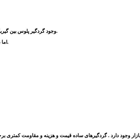
د.
-وجود گردگیر پلوس بین گی
-اما در برخی مواقع گردگیرها به عنوان یک آب بند در خودرو کمک می کند.
ازار وجود دارد . گردگیرهای ساده قیمت و هزینه و مقاومت کمتری ب