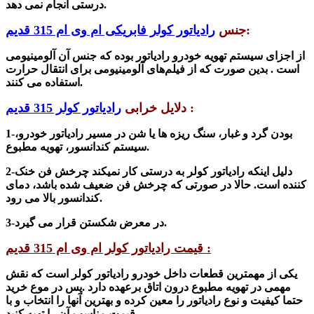
درستی انجام نمی دهد.
:
جنس
رادیاتور کولر فابریکی ام وی ام 315 قدیم
از اجزای سیستم تهویه خودرو رادیاتور بوده که جنس آن آلومینیومی
است . بدین صورت که از فیلم‌های آلومینیومی برای انتقال حرارت
استفاده می کنند.
:
دلایل خرابی
رادیاتور کولر 315 قدیم
بودن گرد و غبار، سنگ ریزه ها یا شن در مسیر رادیاتور خودرو،
1-
سیستم کندانسور، تهویه مطبوع.
2-دلیل اینکه رادیاتور کولر به درستی کار نمیکند چرخش فن خنک
کننده است. حالا در صورتی که چرخش فن ضعیف
شده
باشد، دمای
کندانسور بالا می رود.
در معرض شکستن قرار می گیرد.
3-
قیمت رادیاتور کولر ام وی ام 315 قدیم :
یکی از مهمترین قطعات داخل خودرو
رادیاتور کولر
است که نقش
مهمی در تهویه مطبوع درون اتاق برعهده دارد .پس در موع خرید
حتما کیفیت و نوع رادیاتور را معین کرده و بهترین آنها را انتخاب و با
قیمت مناسب آن را تهیه کنید.