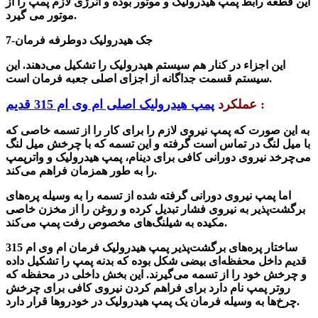
این قطعه رابط پمپ هیدرولیک و موتور بوده و انرژی لازم پمپ را از
موتور می گیرد.
7-جک هیدرولیک دوطرفه فرمان
این اجزاء در کنار هم سیستم هیدرولیک را تشکیل می‌دهند. این
سیستم قسمت جداگانه از اجزای اصلی جعبه فرمان است.
:
عملکرد
پمپ هیدرولیک اصلی ام وی ام 315 قدیم
به این صورت که پمپ نیروی لازم را برای کار را از تسمه خاصی که
با میل لنگ در تماس است گرفته و این تسمه که با چرخش میل لنگ
می‌چرخد نیروی دورانی کافی برای دینام، پمپ هیدرولیک و واترپمپ
را به طور همزمان فراهم می‌کند.
اما پمپ نیروی دورانی گرفته
شده
از تسمه را به وسیله پره‌های
برگشت‌پذیر به نیروی فشار تبدیل کرده و روغن را از مخزن خاصی
مکیده به شیلنگ‌های مخصوص رفت پمپ می‌کند.
ساختار پره‌های برگشت‌پذیر پمپ هیدرولیک فرمان ام وی ام 315
قدیم
داخل محفظه‌ای بیضی شکل بوده که بدنه پمپ را تشکیل داده
و چرخش خود را از تسمه می‌گیرند. این بخ
ش
داخلی در محفظه که
روتر پمپ نام دارد برای فراهم کردن نیروی کافی برای چرخش
چرخ‌ها به وسیله فرمان یک پمپ هیدرولیک در خودروها قرار دارد.