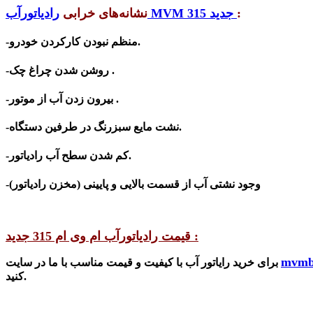
:
رادیاتورآب MVM 315 جدید
نشانه‌های خرابی
-منظم نبودن کارکردن خودرو.
-روشن شدن چراغ چک .
-بیرون‌ زدن آب از موتور .
-نشت مایع سبزرنگ در طرفین دستگاه.
شدن سطح آب رادیاتور.
-کم
-وجود نشتی آب از قسمت بالایی و پایینی (مخزن رادیاتور)
قیمت رادیاتورآب ام وی ام 315 جدید :
mvmb
برای خرید رایاتور آب با کیفیت و قیمت مناسب با ما در سایت
کنید.