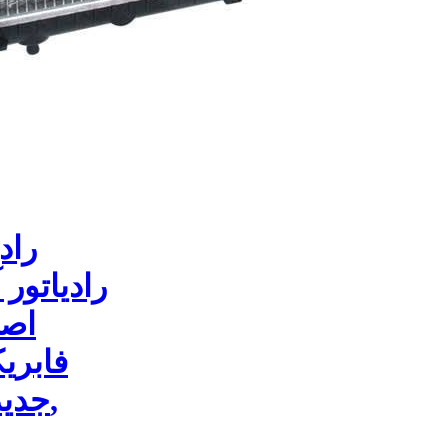
315 جدید رادیاتور آب MVM 315 جدید,