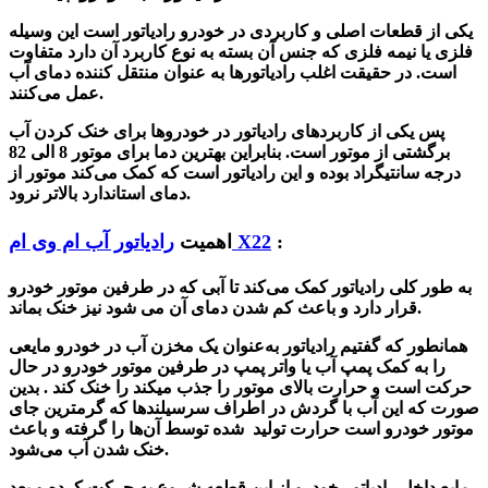
یکی از قطعات اصلی و کاربردی در خودرو رادیاتور است این وسیله
فلزی یا نیمه فلزی که جنس آن بسته به نوع کاربرد آن دارد متفاوت
است. در حقیقت اغلب رادیاتورها به عنوان منتقل کننده دمای آب
عمل می‌کنند.
پس یکی از کاربردهای رادیاتور در خودروها برای خنک کردن آب
برگشتی از موتور است. بنابراین
بهترین دما برای موتور 8 الی 82
درجه سانتیگراد بوده و این رادیاتور است که کمک می‌کند موتور از
دمای استاندارد بالاتر نرود.
:
رادیاتور آب ام وی ام X22
اهمیت
به طور کلی رادیاتور کمک می‌کند تا آبی که در طرفین موتور خودرو
نیز خنک بماند.
قرار دارد و باعث کم
شدن
دمای آن می
شود
همانطور که گفتیم رادیاتور به‌عنوان یک مخزن آب در خودرو مایعی
را به کمک پمپ آب یا واتر پمپ در طرفین موتور خودرو در حال
حرکت‌ است و حرارت بالای موتور را جذب میکند را خنک کند . بدین
صورت که این آب با گردش در اطراف سرسیلندها که گرمترین جای
موتور خودرو است حرارت تولید
شده
توسط آن‌ها را گرفته و باعث
خنک شدن آب می‌شود.
مایع داخل رادیاتور خودرو از این قطعه شروع به حرکت کرده و بعد