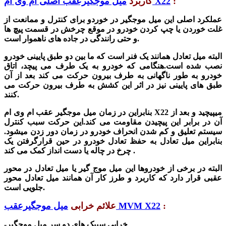
:
میل موجگیرعقب اصلی ام وی ام X22
کاربرد
عملکرد اصلی این میل موجگیر در خوردو برای کنترل و ممانعت از
غلت خوردن یا چپ کردن خودرو در موقع چرخش در قسمت پیچ ها
و حتی رانندگی در جاده های ناهموار است.
البته میل تعادل همانند یک فنر است که ما بین دو طبق پایینی خودرو
نصب شده است.هنگامی که خودرو به یک طرف می پیچد، اتاق
خودرو به طور ناگهانی به طرف بیرون حرکت می کند بعد از آن
طبق های پایینی نیز در اثر این کشش به طرف بیرون حرکت می
کنند.
بنابراین در زمان میل موجگیر عقب ام وی ام X22 میپیچید و بعد از
آن در برابر این پیچیدن مقاومت می کند.این حرکت سبب کنترل
سیستم تعلیق و کم
شدن
انحراف خودرو در زمان دور زدن میشود.
بنابراین میل تعادل به حفظ تعادل خودرو در حین قرارگرفتن یک
چرخ در چاله یا دست انداز کمک می کند .
البته در برخی از خودروها این میل موج گیر یا میل تعادل در محور
عقبی قرار دارد که کاربرد و طرز کار آن همانند میل تعادل محور
جلویی است.
:
میل موجگیرعقب MVM X22
علائم خرابی
-خرابی سیبک های دو سر میل موجگیر