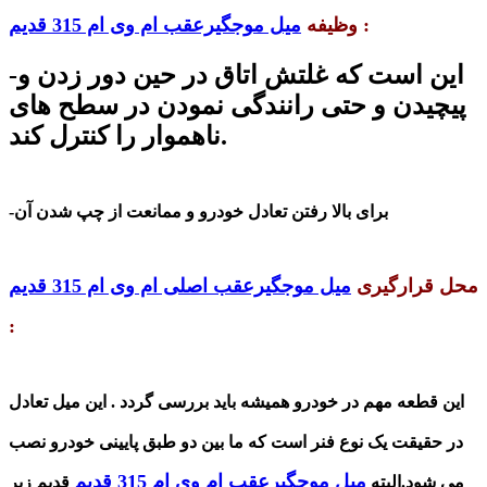
:
وظیفه
میل موجگیرعقب ام وی ام 315 قدیم
-این است که غلتش اتاق در حین دور زدن و
پیچیدن و حتی رانندگی نمودن در سطح های
ناهموار را کنترل کند.
-برای بالا رفتن تعادل خودرو و ممانعت از چپ شدن آن
محل قرارگیری
میل موجگیرعقب اصلی ام وی ام 315 قدیم
:
این قطعه مهم در خودرو
همیشه باید بررسی گردد . این میل تعادل
در حقیقت یک نوع فنر است که ما بین دو طبق پایینی خودرو نصب
میل موجگیرعقب ام وی ام 315 قدیم
می شود.البته
قدیم
زیر