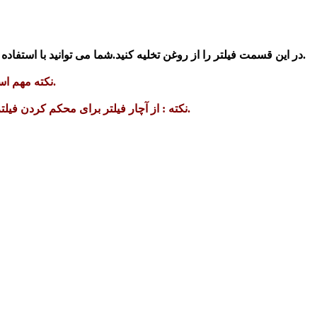
با استفاده از یک وسیله تیز، یک حفره در قسمت داخلی در انتهای فیلتر یا سوپاپ جلوی برگشت روغن که بر روی انتهای صاف آن قرار دارد ایجاد کنید.
2-در این قسمت فیلتر را از روغن تخلیه کنید.
شما می توانید
نکته مهم است که تخلیه فیلترهای کارکرده روغن در12 ساعت (حداقل زمان) و دمایی نزدیک به دمای عملکرد موتور و بیش از دمای محیط صورت بگیرد.
نکته : از آچار فیلتر برای محکم کردن فیلتر جدید استفاده نکنید چون ممکن است به فیلتر آسیب برساند. این را به راحتی با انگشتان محکم کنید و به توصیه های سازنده فیلتر توجه کنید.