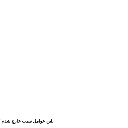
و یا سریع روغن از مسیر روغن کاری موتور می شود. پس در اثر فشار و اصطکاک زیاد، قطعات دیگرخودرو فرسوده و آسیب می بیند.
این عوامل سبب خارج
شدم 