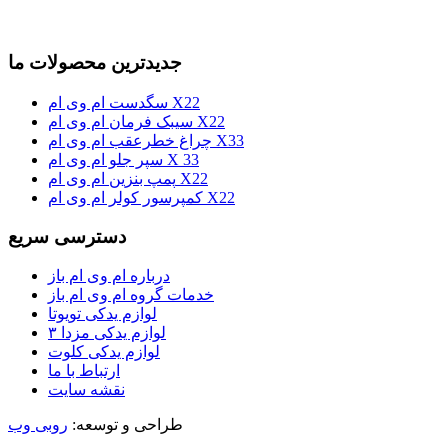
جدیدترین محصولات ما
سگدست ام وی ام X22
سیبک فرمان ام وی ام X22
چراغ خطرعقب ام وی ام X33
سپر جلو ام وی ام X 33
پمپ بنزین ام وی ام X22
کمپرسور کولر ام وی ام X22
دسترسی سریع
درباره ام وی ام باز
خدمات گروه ام وی ام باز
لوازم یدکی تویوتا
لوازم یدکی مزدا ۳
لوازم یدکی کلوت
ارتباط با ما
نقشه سایت
طراحی و توسعه:
روبی وب