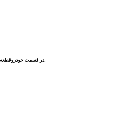
در قسمت خودروقطعه ای در بدنه که از اهمیت زیادی برخورد دار است سپرها می باشند.این سپرها برای محافظت از خودرو در برابر ضربات وارده نصب می گردند.