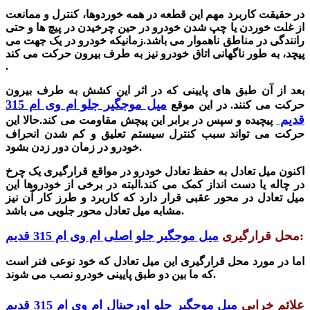
در حقیقت کاربرد مهم این قطعه در همه خوردوها، کنترل و ممانعت
از غلت خوردن یا چپ شدن خودرو در حین چرخیدن در پیچ ها و حتی
رانندگی در مناطق ناهموار می با
شد
.زمانیکه خودرو در یک جهت می
پیچد، به طور ناگهانی اتاق خودرو نیز به طرف بیرون حرکت می کند
.
بعد از آن طبق های پایینی که در اثر این کشش به طرف بیرون
میل موجگیر جلو ام وی ام 315
حرکت می کنند. در این موقع
قدیم
پیچیده و سپس در برابر این پیچش مقاومت می کند.حالا این
حرکت می تواند سبب کنترل سیستم تعلیق و کم شدن انحراف
خودرو در زمان دور زدن بشود.
اکنون میل تعادل به حفظ تعادل خودرو در مواقع قرارگیری یک چرخ
در چاله یا دست انداز کمک می کند.البته در برخی از خودروها این
میل تعادل در محور عقبی قرار دارد که کاربرد و طرز کار آن نیز
.
مشابه میل تعادل محور جلویی می با
شد
:
محل قرارگیری
میل موجگیر جلو اصلی ام وی ام 315 قدیم
اما در مورد محل قرارگیری این میل تعادل که خود نوعی فنر است
که ما بین دو طبق پایینی خودرو نصب می شوند.
علائم خرابی
میل موجگیر جلو اورجینال ام وی ام 315 قدیم