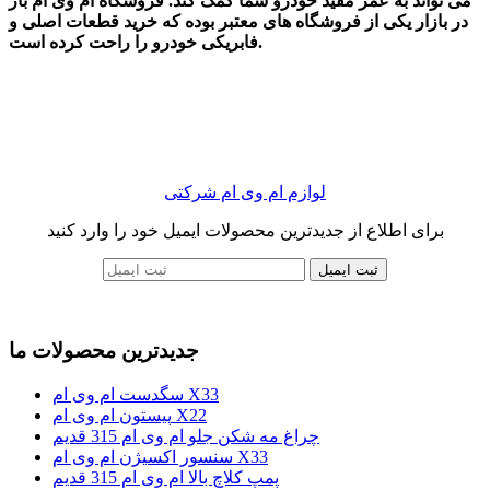
می تواند به عمر مفید خودرو شما کمک کند. فروشگاه ام وی ام باز
در بازار یکی از فروشگاه های معتبر بوده که خرید قطعات اصلی و
فابریکی خودرو را راحت کرده است.
لوازم ام وی ام شرکتی
برای اطلاع از جدیدترین محصولات ایمیل خود را وارد کنید
ثبت ایمیل
جدیدترین محصولات ما
سگدست ام وی ام X33
پیستون ام وی ام X22
چراغ مه شکن جلو ام وی ام 315 قدیم
سنسور اکسیژن ام وی ام X33
پمپ کلاچ بالا ام وی ام 315 قدیم