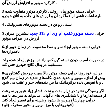
کارکرد موتور و افزایش لرزش آن .
3-خرابی دسته موتورهای روغنی کارکرد موتور متفاوت شده
ارتعاشات ناشی از عملکرد آن و لرزش های جاده به اتاق خودرو.
4-نشتی روغن
در دسته موتورهای هیدرولیکی
دسته موتورعقب ام وی ام 315 جدید
5-خرابی
بیشترین میزان
لرزش در اطراف موتور
خرابی دسته موتور ایجاد سر و صدا مخصوصا در زمان عبور از
6-
ناهمواری‌ها
7-در صورت آسیب دیدن دسته گیربکس راننده لرزش ایجاد شده را
مستقیما در پدال کلاچ خودرو حس کند.
در این خودروها خرابی دسته موتور بالا سبب چرخش گشتاوری
8-
بیش از اندازه موتور و شدید شدن تکانه‌های شدید در زمان نیم کلاچ
و یا تعویض دنده دراتوماتیک ما بین دنده‌های جلو و عقب می شود .
اگر رسیدگی نشود در دراز مدت و تحت فشار زیاد عبور پر سرعت
از دست‌اندازها و یا شتابگیری های ناگهانی می‌تواند به سرعت باعث
خرابی چهارشاخ پلوس ها بشود و هزینه برای تعمیر ایجاد کند.
نوع موتور و محور متحرک جلو ).
(خودروهایی با