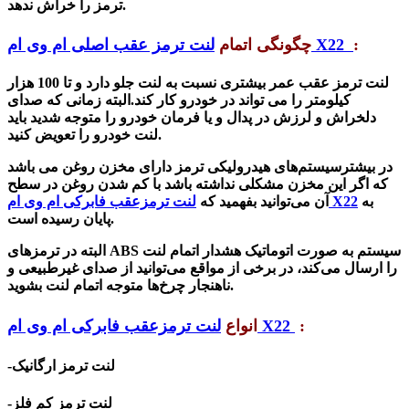
ترمز را خراش ندهد.
:
لنت ترمز عقب اصلی ام وی ام X22
چگونگی اتمام
لنت ترمز عقب عمر بیشتری نسبت به لنت جلو دارد و تا 100 هزار
کیلومتر را می تواند در خودرو کار کند.البته زمانی که صدای
دلخراش و لرزش در پدال و یا فرمان خودرو را متوجه شدید باید
لنت خودرو را تعویض کنید.
در بیشترسیستم‌های هیدرولیکی ترمز دارای مخزن روغن می باشد
که اگر این مخزن مشکلی نداشته باشد با کم شدن روغن در سطح
به
لنت ترمزعقب فابرکی ام وی ام X22
آن می‌توانید بفهمید که
پایان رسیده است.
البته در ترمزهای ABS سیستم به صورت اتوماتیک هشدار اتمام لنت
را ارسال می‌کند، در برخی از مواقع می‌توانید از صدای غیرطبیعی و
ناهنجار چرخ‌ها متوجه اتمام لنت بشوید.
:
لنت ترمزعقب فابرکی ام وی ام X22
انواع
-لنت ترمز ارگانیک
-لنت ترمز کم فلز